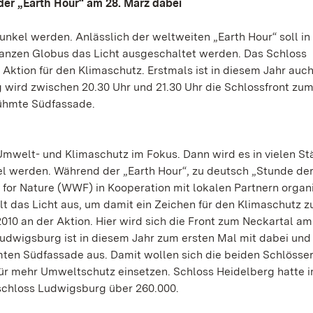
 der „Earth Hour“ am 28. März dabei
nkel werden. Anlässlich der weltweiten „Earth Hour“ soll in
ganzen Globus das Licht ausgeschaltet werden. Das Schloss
r Aktion für den Klimaschutz. Erstmals ist in diesem Jahr auc
 wird zwischen 20.30 Uhr und 21.30 Uhr die Schlossfront zu
rühmte Südfassade.
mwelt- und Klimaschutz im Fokus. Dann wird es in vielen St
l werden. Während der „Earth Hour“, zu deutsch „Stunde der
or Nature (WWF) in Kooperation mit lokalen Partnern organi
t das Licht aus, um damit ein Zeichen für den Klimaschutz z
2010 an der Aktion. Hier wird sich die Front zum Neckartal am
udwigsburg ist in diesem Jahr zum ersten Mal mit dabei und
hmten Südfassade aus. Damit wollen sich die beiden Schlösse
r mehr Umweltschutz einsetzen. Schloss Heidelberg hatte i
zschloss Ludwigsburg über 260.000.