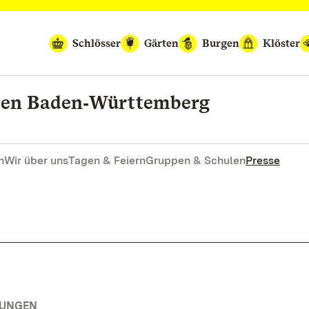
Schlösser
Gärten
Burgen
Klöster
rten Baden‑Württemberg
n
Wir über uns
Tagen & Feiern
Gruppen & Schulen
Presse
TUNGEN