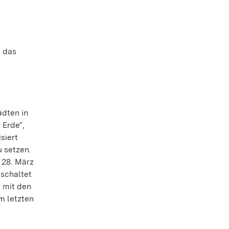
h das
m
ädten in
 Erde“,
siert
u setzen.
 28. März
 schaltet
r mit den
m letzten