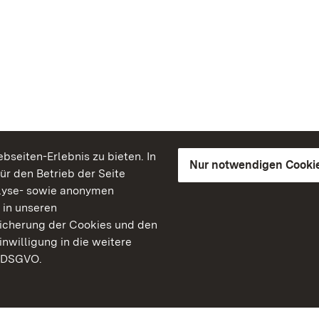
seiten-Erlebnis zu bieten. In
Nur notwendigen Cooki
für den Betrieb der Seite
lyse- sowie anonymen
 in unseren
peicherung der Cookies und den
inwilligung in die weitere
) DSGVO.
Staatliche Schlösser un
Baden-Württemberg
Kontakt