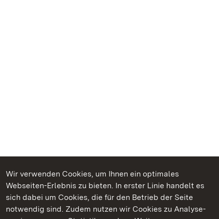
Wir verwenden Cookies, um Ihnen ein optimales
Webseiten-Erlebnis zu bieten. In erster Linie handelt es
Kommen. Staunen. Genießen.
sich dabei um Cookies, die für den Betrieb der Seite
notwendig sind. Zudem nutzen wir Cookies zu Analyse-