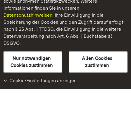
sowie anonymen Statistikzwecken. Weitere
Informationen finden Sie in unseren
Datenschutzhinweisen.
Ihre Einwilligung in die
Staatliche Schlösser und Gärten Baden‑Württemberg
Speicherung der Cookies und den Zugriff darauf erfolgt
nach § 25 Abs. 1 TTDSG, die Einwilligung in die weitere
Staatliche Schlösser und Gärten Baden-Württemberg
Datenverarbeitung nach Art. 6 Abs. 1 Buchstabe a)
DSGVO.
Kontakt
FAQ
Impressum
Datenschutz
Gebärdensprache
Leichte Sprache
Erklärung zur Barrierefreiheit
Nur notwendigen
Allen Cookies
BITV-konform (geprüfte Seiten)
Cookies zustimmen
zustimmen
Cookie-Einstellungen anzeigen
Weiteres
Portal
Monumente
Besuchen Sie uns auf
Facebook
Besuchen Sie uns auf
Instagram
Besuchen Sie uns auf
Youtube