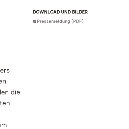
DOWNLOAD UND BILDER
Pressemeldung (PDF)
ers
en
den die
ten
r
 um