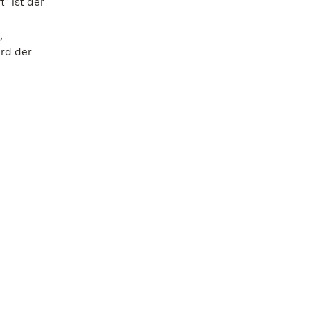
“ ist der
,
rd der