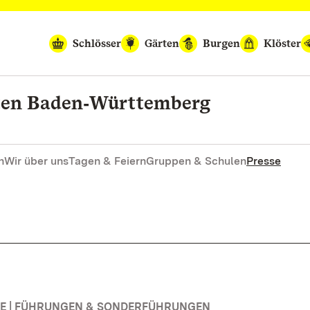
Schlösser
Gärten
Burgen
Klöster
rten Baden‑Württemberg
n
Wir über uns
Tagen & Feiern
Gruppen & Schulen
Presse
E | FÜHRUNGEN & SONDERFÜHRUNGEN