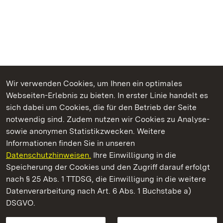
Wir verwenden Cookies, um Ihnen ein optimales
Webseiten-Erlebnis zu bieten. In erster Linie handelt es
Kommen. Staunen. Genießen.
sich dabei um Cookies, die für den Betrieb der Seite
notwendig sind. Zudem nutzen wir Cookies zu Analyse-
sowie anonymen Statistikzwecken. Weitere
Informationen finden Sie in unseren
Datenschutzhinweisen.
Ihre Einwilligung in die
Staatliche Schlösser und Gärten Baden‑Württemberg
Speicherung der Cookies und den Zugriff darauf erfolgt
nach § 25 Abs. 1 TTDSG, die Einwilligung in die weitere
Staatliche Schlösser und Gärten Baden-Württemberg
Datenverarbeitung nach Art. 6 Abs. 1 Buchstabe a)
DSGVO.
Kontakt
FAQ
Impressum
Datenschutz
Gebärdensprache
Leichte Sprache