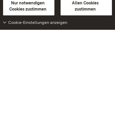
Erklärung zur Barrierefreiheit
Nur notwendigen
Allen Cookies
BITV-konform (geprüfte Seiten)
Cookies zustimmen
zustimmen
Cookie-Einstellungen anzeigen
Weiteres
Portal
Monumente
Besuchen Sie uns auf
Facebook
Besuchen Sie uns auf
Instagram
Besuchen Sie uns auf
Youtube
Lernen Sie unsere Apps
kennen
Google Play Store
App Store für iPhone