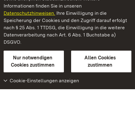
Informationen finden Sie in unseren
Datenschutzhinweisen.
Ihre Einwilligung in die
Staatliche Schlösser und Gärten Baden‑Württemberg
Speicherung der Cookies und den Zugriff darauf erfolgt
nach § 25 Abs. 1 TTDSG, die Einwilligung in die weitere
Staatliche Schlösser und Gärten Baden-Württemberg
Datenverarbeitung nach Art. 6 Abs. 1 Buchstabe a)
DSGVO.
Kontakt
FAQ
Impressum
Datenschutz
Gebärdensprache
Leichte Sprache
Erklärung zur Barrierefreiheit
Nur notwendigen
Allen Cookies
BITV-konform (geprüfte Seiten)
Cookies zustimmen
zustimmen
Cookie-Einstellungen anzeigen
Weiteres
Portal
Monumente
Besuchen Sie uns auf
Facebook
Besuchen Sie uns auf
Instagram
Besuchen Sie uns auf
Youtube