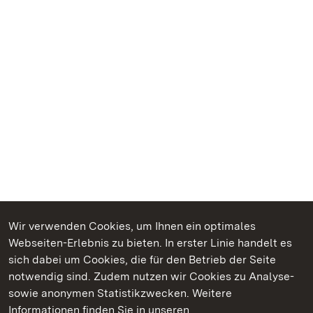
Wir verwenden Cookies, um Ihnen ein optimales
Webseiten-Erlebnis zu bieten. In erster Linie handelt es
Kommen. Staunen. Genießen.
sich dabei um Cookies, die für den Betrieb der Seite
notwendig sind. Zudem nutzen wir Cookies zu Analyse-
sowie anonymen Statistikzwecken. Weitere
Informationen finden Sie in unseren