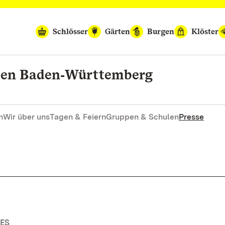
Schlösser
Gärten
Burgen
Klöster
rten Baden‑Württemberg
n
Wir über uns
Tagen & Feiern
Gruppen & Schulen
Presse
ES