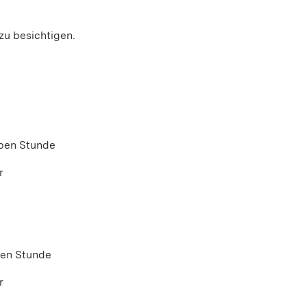
zu besichtigen.
lben Stunde
r
llen Stunde
r