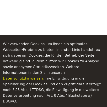
Wir verwenden Cookies, um Ihnen ein optimales
Webseiten-Erlebnis zu bieten. In erster Linie handelt es
Kommen. Staunen. Genießen.
sich dabei um Cookies, die für den Betrieb der Seite
notwendig sind. Zudem nutzen wir Cookies zu Analyse-
sowie anonymen Statistikzwecken. Weitere
Informationen finden Sie in unseren
Datenschutzhinweisen.
Ihre Einwilligung in die
Staatliche Schlösser und Gärten Baden‑Württemberg
Speicherung der Cookies und den Zugriff darauf erfolgt
nach § 25 Abs. 1 TTDSG, die Einwilligung in die weitere
Staatliche Schlösser und Gärten Baden-Württemberg
Datenverarbeitung nach Art. 6 Abs. 1 Buchstabe a)
DSGVO.
Kontakt
FAQ
Impressum
Datenschutz