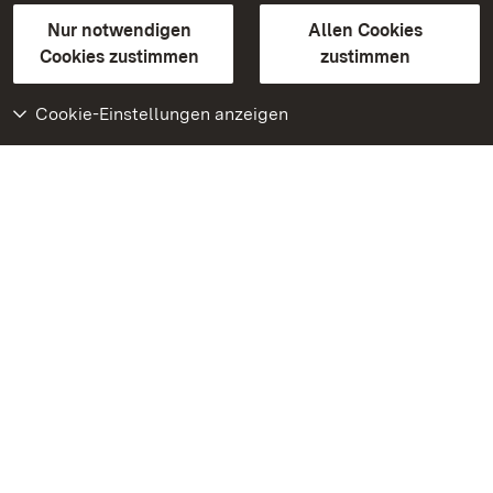
Gebärdensprache
Leichte Sprache
Erklärung zur Barrierefreiheit
Nur notwendigen
Allen Cookies
BITV-konform (geprüfte Seiten)
Cookies zustimmen
zustimmen
Cookie-Einstellungen anzeigen
Weiteres
Portal
Monumente
Besuchen Sie uns auf
Facebook
Besuchen Sie uns auf
Instagram
Besuchen Sie uns auf
Youtube
Lernen Sie unsere Apps
kennen
Google Play Store
App Store für iPhone