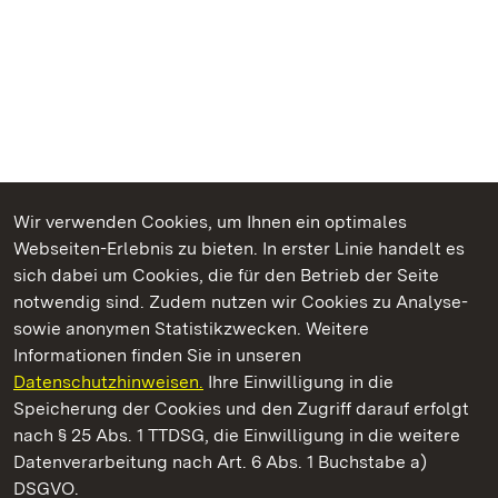
Wir verwenden Cookies, um Ihnen ein optimales
Webseiten-Erlebnis zu bieten. In erster Linie handelt es
Kommen. Staunen. Genießen.
sich dabei um Cookies, die für den Betrieb der Seite
notwendig sind. Zudem nutzen wir Cookies zu Analyse-
sowie anonymen Statistikzwecken. Weitere
Informationen finden Sie in unseren
Datenschutzhinweisen.
Ihre Einwilligung in die
Staatliche Schlösser und Gärten Baden‑Württemberg
Speicherung der Cookies und den Zugriff darauf erfolgt
nach § 25 Abs. 1 TTDSG, die Einwilligung in die weitere
Staatliche Schlösser und Gärten Baden-Württemberg
Datenverarbeitung nach Art. 6 Abs. 1 Buchstabe a)
DSGVO.
Kontakt
FAQ
Impressum
Datenschutz