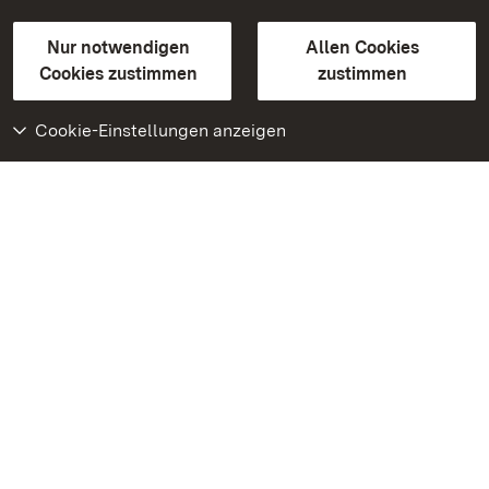
Gebärdensprache
Leichte Sprache
Erklärung zur Barrierefreiheit
Nur notwendigen
Allen Cookies
BITV-konform (geprüfte Seiten)
Cookies zustimmen
zustimmen
Cookie-Einstellungen anzeigen
Weiteres
Portal
Monumente
Besuchen Sie uns auf
Facebook
Besuchen Sie uns auf
Instagram
Besuchen Sie uns auf
Youtube
Lernen Sie unsere Apps
kennen
Google Play Store
App Store für iPhone