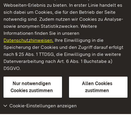
Webseiten-Erlebnis zu bieten. In erster Linie handelt es
Kommen. Staunen. Genießen.
sich dabei um Cookies, die für den Betrieb der Seite
notwendig sind. Zudem nutzen wir Cookies zu Analyse-
sowie anonymen Statistikzwecken. Weitere
Informationen finden Sie in unseren
Datenschutzhinweisen.
Ihre Einwilligung in die
Staatliche Schlösser und Gärten Baden‑Württemberg
Speicherung der Cookies und den Zugriff darauf erfolgt
nach § 25 Abs. 1 TTDSG, die Einwilligung in die weitere
Staatliche Schlösser und Gärten Baden-Württemberg
Datenverarbeitung nach Art. 6 Abs. 1 Buchstabe a)
DSGVO.
Kontakt
FAQ
Impressum
Datenschutz
Gebärdensprache
Leichte Sprache
Erklärung zur Barrierefreiheit
Nur notwendigen
Allen Cookies
BITV-konform (geprüfte Seiten)
Cookies zustimmen
zustimmen
Cookie-Einstellungen anzeigen
Weiteres
Portal
Monumente
Besuchen Sie uns auf