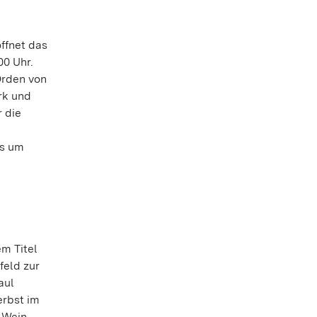
öffnet das
00 Uhr.
Orden von
rk und
 die
ls um
em Titel
feld zur
aul
erbst im
 Wein