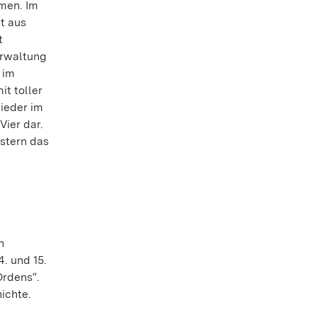
men. Im
t aus
t
erwaltung
 im
t toller
ieder im
Vier dar.
stern das
n
. und 15.
Ordens“.
ichte.