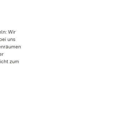
ln: Wir
bei uns
nnenräumen
er
licht zum