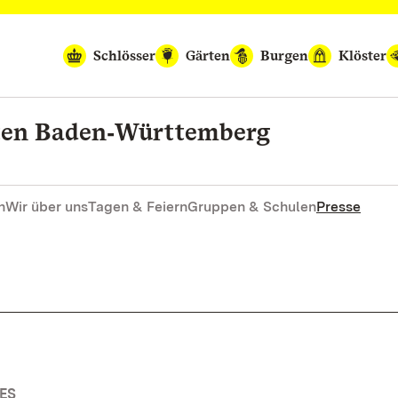
Schlösser
Gärten
Burgen
Klöster
rten Baden‑Württemberg
n
Wir über uns
Tagen & Feiern
Gruppen & Schulen
Presse
ES