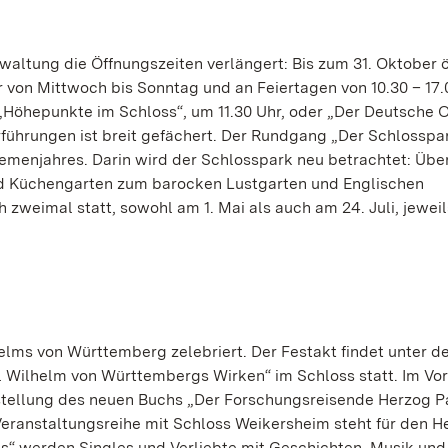
rwaltung die Öffnungszeiten verlängert: Bis zum 31. Oktober 
 von Mittwoch bis Sonntag und an Feiertagen von 10.30 – 17.
„Höhepunkte im Schloss“, um 11.30 Uhr, oder „Der Deutsche 
erführungen ist breit gefächert. Der Rundgang „Der Schlosspa
menjahres. Darin wird der Schlosspark neu betrachtet: Über
nd Küchengarten zum barocken Lustgarten und Englischen
 zweimal statt, sowohl am 1. Mai als auch am 24. Juli, jewei
elms von Württemberg zelebriert. Der Festakt findet unter d
 Wilhelm von Württembergs Wirken“ im Schloss statt. Im Vor
rstellung des neuen Buchs „Der Forschungsreisende Herzog P
eranstaltungsreihe mit Schloss Weikersheim steht für den H
ss“ werden Singles und Verliebte mit Geschichten, Musik und