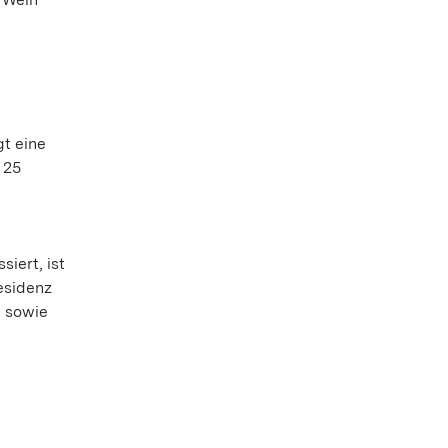
gt eine
 25
iert, ist
esidenz
n sowie