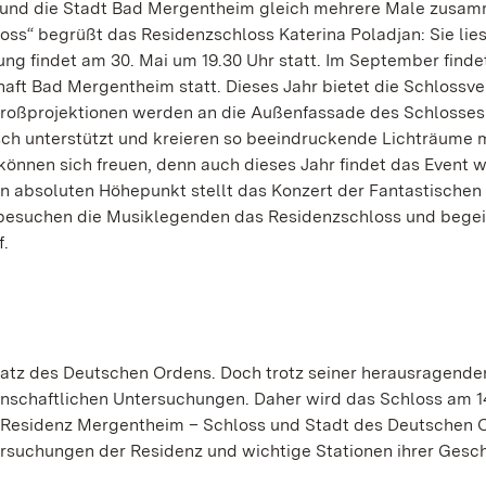
s und die Stadt Bad Mergentheim gleich mehrere Male zusam
oss“ begrüßt das Residenzschloss Katerina Poladjan: Sie lies
ung findet am 30. Mai um 19.30 Uhr statt. Im September finde
aft Bad Mergentheim statt. Dieses Jahr bietet die Schlossv
 Großprojektionen werden an die Außenfassade des Schlosses
sch unterstützt und kreieren so beeindruckende Lichträume mi
önnen sich freuen, denn auch dieses Jahr findet das Event w
n absoluten Höhepunkt stellt das Konzert der Fantastischen 
 besuchen die Musiklegenden das Residenzschloss und begei
f.
platz des Deutschen Ordens. Doch trotz seiner herausragende
nschaftlichen Untersuchungen. Daher wird das Schloss am 14
 „Residenz Mergentheim – Schloss und Stadt des Deutschen 
suchungen der Residenz und wichtige Stationen ihrer Gesch