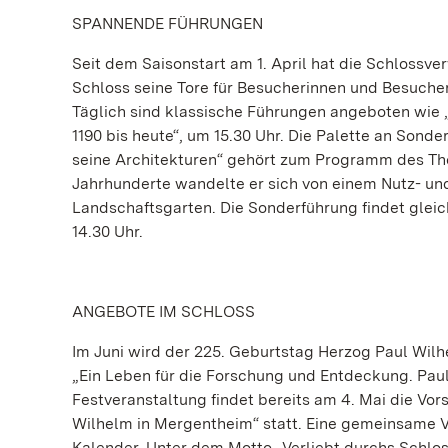
SPANNENDE FÜHRUNGEN
Seit dem Saisonstart am 1. April hat die Schlossve
Schloss seine Tore für Besucherinnen und Besucher
Täglich sind klassische Führungen angeboten wie 
1190 bis heute“, um 15.30 Uhr. Die Palette an Sond
seine Architekturen“ gehört zum Programm des The
Jahrhunderte wandelte er sich von einem Nutz- u
Landschaftsgarten. Die Sonderführung findet gleich
14.30 Uhr.
ANGEBOTE IM SCHLOSS
Im Juni wird der 225. Geburtstag Herzog Paul Wilh
„Ein Leben für die Forschung und Entdeckung. Paul
Festveranstaltung findet bereits am 4. Mai die Vo
Wilhelm in Mergentheim“ statt. Eine gemeinsame V
Kalender. Unter dem Motto „Verliebt durchs Schlo