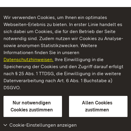
Wir verwenden Cookies, um Ihnen ein optimales
Webseiten-Erlebnis zu bieten. In erster Linie handelt es
Kommen. Staunen. Genießen.
sich dabei um Cookies, die für den Betrieb der Seite
notwendig sind. Zudem nutzen wir Cookies zu Analyse-
sowie anonymen Statistikzwecken. Weitere
Informationen finden Sie in unseren
Datenschutzhinweisen.
Ihre Einwilligung in die
Staatliche Schlösser und Gärten Baden‑Württemberg
Speicherung der Cookies und den Zugriff darauf erfolgt
nach § 25 Abs. 1 TTDSG, die Einwilligung in die weitere
Staatliche Schlösser und Gärten Baden-Württemberg
Datenverarbeitung nach Art. 6 Abs. 1 Buchstabe a)
DSGVO.
Kontakt
FAQ
Impressum
Datenschutz
Gebärdensprache
Leichte Sprache
Erklärung zur Barrierefreiheit
Nur notwendigen
Allen Cookies
BITV-konform (geprüfte Seiten)
Cookies zustimmen
zustimmen
Cookie-Einstellungen anzeigen
Weiteres