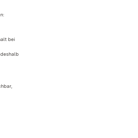
n:
alt bei
 deshalb
chbar,