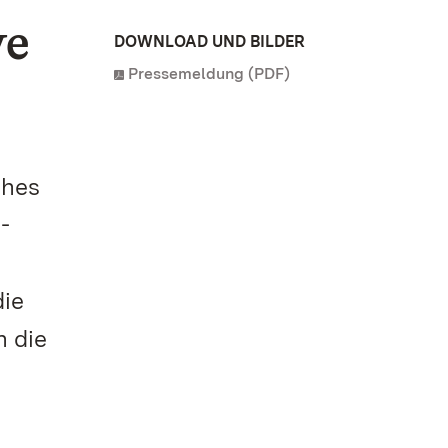
ye
DOWNLOAD UND BILDER
Pressemeldung (PDF)
ches
-
die
n die