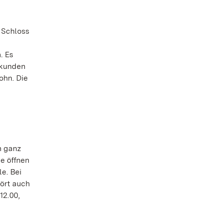
n Schloss
. Es
rkunden
ohn. Die
n ganz
e öffnen
le. Bei
ört auch
12.00,