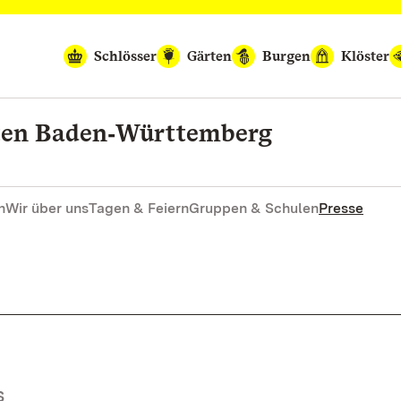
Schlösser
Gärten
Burgen
Klöster
rten Baden‑Württemberg
n
Wir über uns
Tagen & Feiern
Gruppen & Schulen
Presse
S