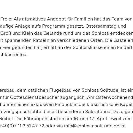
 Freie: Als attraktives Angebot für Familien hat das Team vo
itläufige Anlage aufs Programm gesetzt. Ostersamstag und
 Groß und Klein das Gelände rund um das Schloss entdecken
it spannenden Rätseln an verschiedenen Orten. Die Gäste e
 Eier gefunden hat, erhält an der Schlosskasse einen Finderl
st kostenlos.
rsbau, dem östlichen Flügelbau von Schloss Solitude, ist ei
 nur für Gottesdienstbesucher zugänglich. Am Osterwochenend
bieten einen exklusiven Einblick in die klassizistische Kapel
Nutzungsgeschichte dieses besonderen Sakralbaus. Dazu geh
al. Die Führungen starten am 16. und 17. April jeweils um 
49(0)7 11.3 51 47 72 oder via info@schloss-solitude.de ist