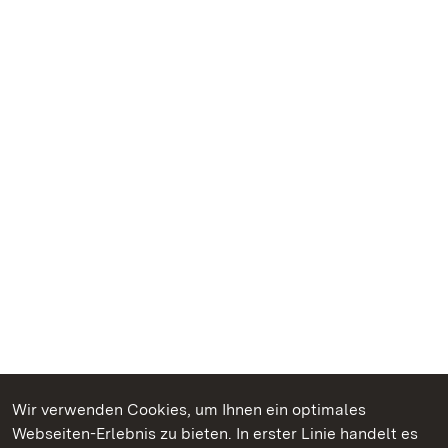
Wir verwenden Cookies, um Ihnen ein optimales
Webseiten-Erlebnis zu bieten. In erster Linie handelt es
Kommen. Staunen. Genießen.