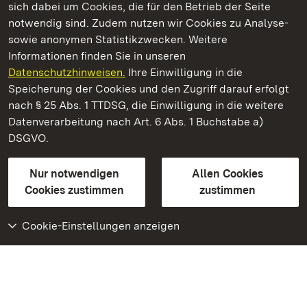
sich dabei um Cookies, die für den Betrieb der Seite
notwendig sind. Zudem nutzen wir Cookies zu Analyse-
sowie anonymen Statistikzwecken. Weitere
Informationen finden Sie in unseren
Datenschutzhinweisen.
Ihre Einwilligung in die
Staatliche Schlösser und Gärten Baden‑Württemberg
Speicherung der Cookies und den Zugriff darauf erfolgt
nach § 25 Abs. 1 TTDSG, die Einwilligung in die weitere
Staatliche Schlösser und Gärten Baden-Württemberg
Datenverarbeitung nach Art. 6 Abs. 1 Buchstabe a)
DSGVO.
Kontakt
FAQ
Impressum
Datenschutz
Gebärdensprache
Leichte Sprache
Erklärung zur Barrierefreiheit
Nur notwendigen
Allen Cookies
BITV-konform (geprüfte Seiten)
Cookies zustimmen
zustimmen
Cookie-Einstellungen anzeigen
Weiteres
Portal
Monumente
Besuchen Sie uns auf
Facebook
Besuchen Sie uns auf