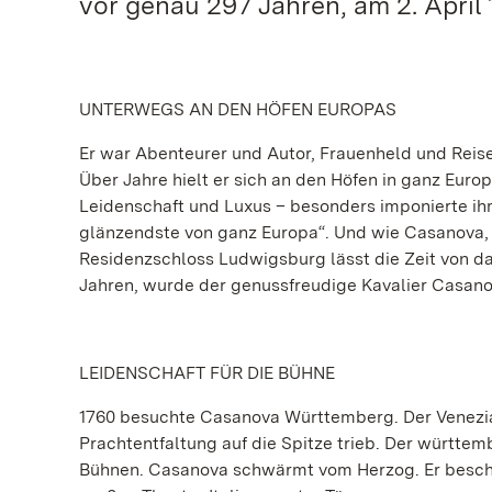
vor genau 297 Jahren, am 2. April
UNTERWEGS AN DEN HÖFEN EUROPAS
Er war Abenteurer und Autor, Frauenheld und Reis
Über Jahre hielt er sich an den Höfen in ganz Eur
Leidenschaft und Luxus – besonders imponierte i
glänzendste von ganz Europa“. Und wie Casanova, 
Residenzschloss Ludwigsburg lässt die Zeit von d
Jahren, wurde der genussfreudige Kavalier Casano
LEIDENSCHAFT FÜR DIE BÜHNE
1760 besuchte Casanova Württemberg. Der Venezian
Prachtentfaltung auf die Spitze trieb. Der württem
Bühnen. Casanova schwärmt vom Herzog. Er beschäf