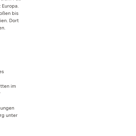
z Europa.
oßen bis
ien. Dort
en.
es
tten im
r
tungen
rg unter