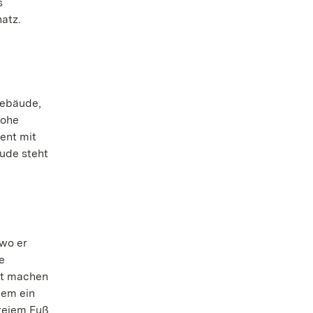
s
hatz.
Gebäude,
hohe
ent mit
ude steht
 wo er
e
hmt machen
dem ein
freiem Fuß