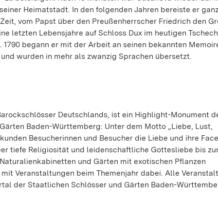
seiner Heimatstadt. In den folgenden Jahren bereiste er gan
 Zeit, vom Papst über den Preußenherrscher Friedrich den Gr
eine letzten Lebensjahre auf Schloss Dux im heutigen Tschech
n. 1790 begann er mit der Arbeit an seinen bekannten Memoir
r und wurden in mehr als zwanzig Sprachen übersetzt.
arockschlösser Deutschlands, ist ein Highlight-Monument d
 Gärten Baden-Württemberg: Unter dem Motto „Liebe, Lust,
erkunden Besucherinnen und Besucher die Liebe und ihre Face
er tiefe Religiosität und leidenschaftliche Gottesliebe bis zu
aturalienkabinetten und Gärten mit exotischen Pflanzen
 mit Veranstaltungen beim Themenjahr dabei. Alle Veranstal
ortal der Staatlichen Schlösser und Gärten Baden-Württembe