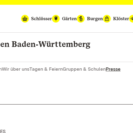
Schlösser
Gärten
Burgen
Klöster
rten Baden‑Württemberg
n
Wir über uns
Tagen & Feiern
Gruppen & Schulen
Presse
ES