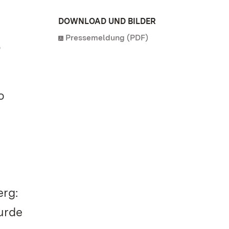
DOWNLOAD UND BILDER
Pressemeldung (PDF)
g
o
rg:
urde