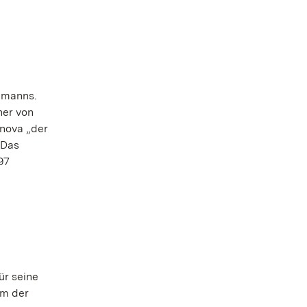
emanns.
ner von
nova „der
 Das
97
ür seine
em der