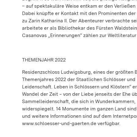
– auf spektakuläre Weise entkam er den Verließen 
Dabei knüpfte er Kontakt mit den Prominenten der
zu Zarin Katharina II. Der Abenteurer verbrachte s
arbeitete er als Bibliothekar des Fürsten Waldstei
Casanovas „Erinnerungen“ zählen zur Weltliteratu
THEMENJAHR 2022
Residenzschloss Ludwigsburg, eines der größten B
Themenjahres 2022 der Staatlichen Schlösser und
Leidenschaft. Leben in Schlössern und Klöstern“ 
Wandel der Zeit ‒ von der Liebe jenseits der Ehe üb
Sammelleidenschaft, die sich in Wunderkammern, N
widerspiegelt. 14 Monumente im ganzen Land sind
und weitere Informationen sind auf dem Internetp
www.schloesser-und-gaerten.de verfügbar.