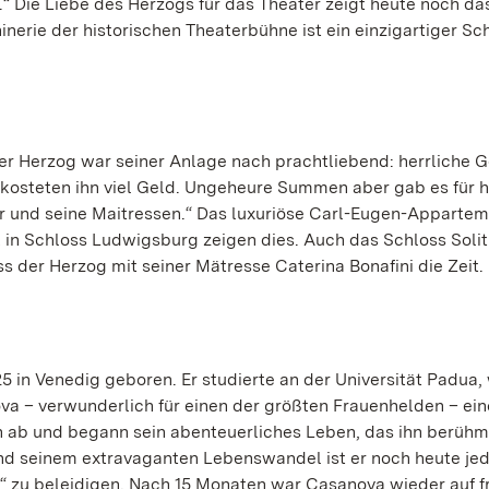
.“ Die Liebe des Herzogs für das Theater zeigt heute noch da
erie der historischen Theaterbühne ist ein einzigartiger Sc
r Herzog war seiner Anlage nach prachtliebend: herrliche 
… kosteten ihn viel Geld. Ungeheure Summen aber gab es für 
r und seine Maitressen.“ Das luxuriöse Carl-Eugen-Appartem
n Schloss Ludwigsburg zeigen dies. Auch das Schloss Solit
s der Herzog mit seiner Mätresse Caterina Bonafini die Zeit.
in Venedig geboren. Er studierte an der Universität Padua,
a – verwunderlich für einen der größten Frauenhelden – ein
von ab und begann sein abenteuerliches Leben, das ihn berü
und seinem extravaganten Lebenswandel ist er noch heute je
ion“ zu beleidigen. Nach 15 Monaten war Casanova wieder auf 