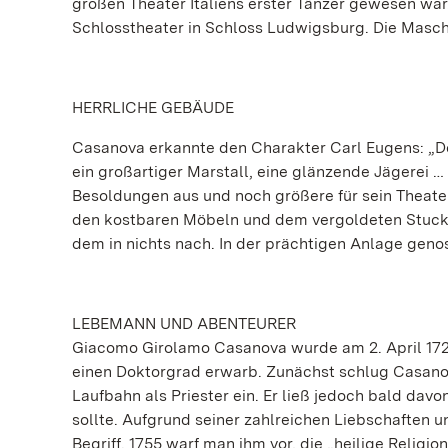
großen Theater Italiens erster Tänzer gewesen war
Schlosstheater in Schloss Ludwigsburg. Die Maschin
HERRLICHE GEBÄUDE
Casanova erkannte den Charakter Carl Eugens: „De
ein großartiger Marstall, eine glänzende Jägerei 
Besoldungen aus und noch größere für sein Theate
den kostbaren Möbeln und dem vergoldeten Stuck i
dem in nichts nach. In der prächtigen Anlage genos
LEBEMANN UND ABENTEURER
Giacomo Girolamo Casanova wurde am 2. April 1725 
einen Doktorgrad erwarb. Zunächst schlug Casanov
Laufbahn als Priester ein. Er ließ jedoch bald da
sollte. Aufgrund seiner zahlreichen Liebschaften 
Begriff. 1755 warf man ihm vor, die „heilige Relig