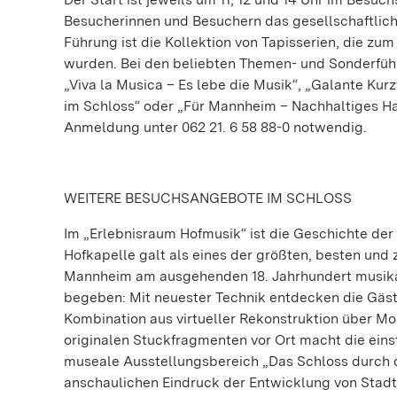
Besucherinnen und Besuchern das gesellschaftliche
Führung ist die Kollektion von Tapisserien, die zum
wurden. Bei den beliebten Themen- und Sonderfü
„Viva la Musica – Es lebe die Musik“, „Galante Kur
im Schloss“ oder „Für Mannheim – Nachhaltiges Ha
Anmeldung unter 062 21. 6 58 88-0 notwendig.
WEITERE BESUCHSANGEBOTE IM SCHLOSS
Im „Erlebnisraum Hofmusik“ ist die Geschichte de
Hofkapelle galt als eines der größten, besten und 
Mannheim am ausgehenden 18. Jahrhundert musikali
begeben: Mit neuester Technik entdecken die Gäste
Kombination aus virtueller Rekonstruktion über Moni
originalen Stuckfragmenten vor Ort macht die einst
museale Ausstellungsbereich „Das Schloss durch 
anschaulichen Eindruck der Entwicklung von Stadt