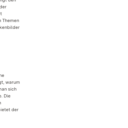
 der
t
en Themen
ckenbilder
he
igt, warum
man sich
. Die
n
ietet der