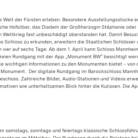
ie Welt der Fürsten erleben. Besondere Ausstellungsstücke e
che Hofsilber, das Diadem der Großherzogin Stéphanie oder
en Weltkrieg fast unbeschädigt überstanden hat. Damit Besu
 Schloss zu erkunden, erweitern die Staatlichen Schlösser
vier auf sechs Tage: Ab dem 1. April kann Schloss Mannhei
 freien Rundgang mit der App „Monument BW“ besichtigt wer
alle wichtigen Informationen zu den Monumenten bietet ‒ von 
hs Monument. Der digitale Rundgang im Barockschloss Mannh
schoss. Zahlreiche Bilder, Audio-Stationen und Videos erw
ativen wie unterhaltsamen Blick hinter die Kulissen. Die A
m samstags, sonntags und feiertags klassische Schlossführ
uchszentrum im Mittelbau. Der Rundgang durch die Beletage br