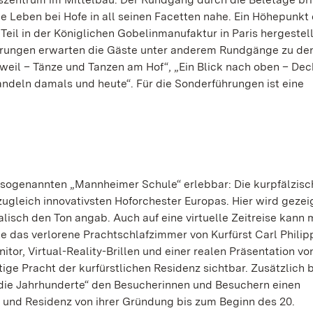
 Leben bei Hofe in all seinen Facetten nahe. Ein Höhepunkt
 Teil in der Königlichen Gobelinmanufaktur in Paris hergestell
hrungen erwarten die Gäste unter anderem Rundgänge zu d
zweil – Tänze und Tanzen am Hof“, „Ein Blick nach oben – De
ndeln damals und heute“. Für die Sonderführungen ist eine
r sogenannten „Mannheimer Schule“ erlebbar: Die kurpfälzisc
zugleich innovativsten Hoforchester Europas. Hier wird geze
sch den Ton angab. Auch auf eine virtuelle Zeitreise kann 
 das verlorene Prachtschlafzimmer von Kurfürst Carl Philipp
tor, Virtual-Reality-Brillen und einer realen Präsentation vo
ige Pracht der kurfürstlichen Residenz sichtbar. Zusätzlich b
die Jahrhunderte“ den Besucherinnen und Besuchern einen
 und Residenz von ihrer Gründung bis zum Beginn des 20.