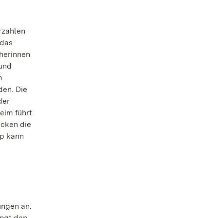
rzählen
 das
cherinnen
 und
m
den. Die
der
eim führt
ecken die
pp kann
ungen an.
ingt den