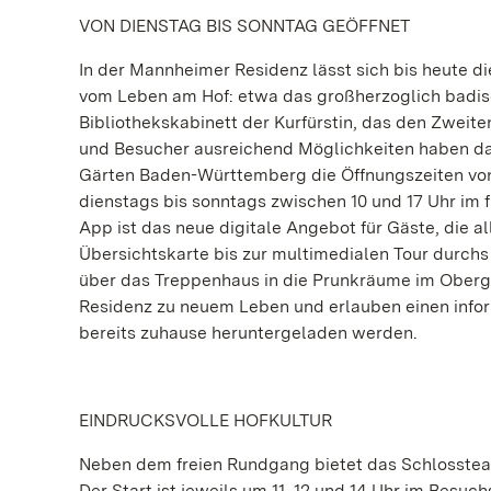
VON DIENSTAG BIS SONNTAG GEÖFFNET
In der Mannheimer Residenz lässt sich bis heute d
vom Leben am Hof: etwa das großherzoglich badis
Bibliothekskabinett der Kurfürstin, das den Zweit
und Besucher ausreichend Möglichkeiten haben das
Gärten Baden-Württemberg die Öffnungszeiten von 
dienstags bis sonntags zwischen 10 und 17 Uhr im
App ist das neue digitale Angebot für Gäste, die 
Übersichtskarte bis zur multimedialen Tour durc
über das Treppenhaus in die Prunkräume im Oberge
Residenz zu neuem Leben und erlauben einen inform
bereits zuhause heruntergeladen werden.
EINDRUCKSVOLLE HOFKULTUR
Neben dem freien Rundgang bietet das Schlosstea
Der Start ist jeweils um 11, 12 und 14 Uhr im Bes