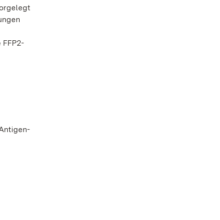
orgelegt
kungen
e FFP2-
 Antigen-