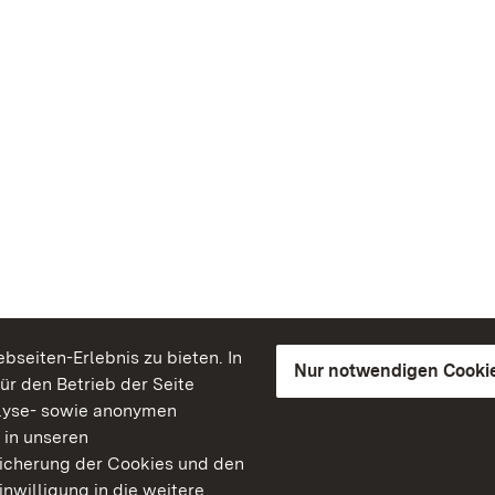
seiten-Erlebnis zu bieten. In
Nur notwendigen Cooki
für den Betrieb der Seite
lyse- sowie anonymen
 in unseren
peicherung der Cookies und den
inwilligung in die weitere