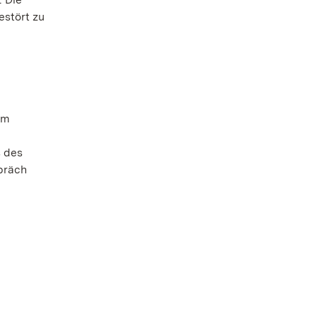
estört zu
um
s des
spräch