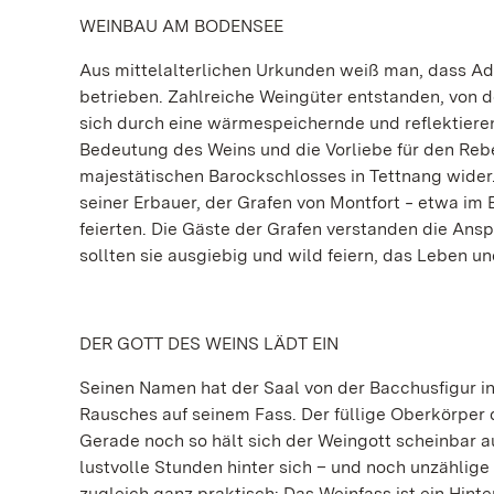
WEINBAU AM BODENSEE
Aus mittelalterlichen Urkunden weiß man, dass A
betrieben. Zahlreiche Weingüter entstanden, von de
sich durch eine wärmespeichernde und reflektiere
Bedeutung des Weins und die Vorliebe für den Reb
majestätischen Barockschlosses in Tettnang wide
seiner Erbauer, der Grafen von Montfort ‒ etwa im
feierten. Die Gäste der Grafen verstanden die Ansp
sollten sie ausgiebig und wild feiern, das Leben u
DER GOTT DES WEINS LÄDT EIN
Seinen Namen hat der Saal von der Bacchusfigur i
Rausches auf seinem Fass. Der füllige Oberkörper 
Gerade noch so hält sich der Weingott scheinbar auf
lustvolle Stunden hinter sich – und noch unzählige 
zugleich ganz praktisch: Das Weinfass ist ein Hin