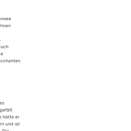
ensee
chnen
s
ruch
te
Bacchanten
es
ngefäß.
s hätte er
rn und ist
. Die