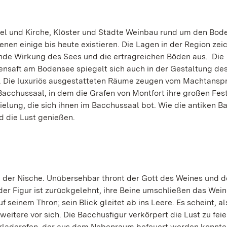
del und Kirche, Klöster und Städte Weinbau rund um den Bod
nen einige bis heute existieren. Die Lagen in der Region zei
nde Wirkung des Sees und die ertragreichen Böden aus. Die
ensaft am Bodensee spiegelt sich auch in der Gestaltung de
r. Die luxuriös ausgestatteten Räume zeugen vom Machtansp
 Bacchussaal, in dem die Grafen von Montfort ihre großen Fes
ielung, die sich ihnen im Bacchussaal bot. Wie die antiken 
nd die Lust genießen.
n der Nische. Unübersehbar thront der Gott des Weines und d
der Figur ist zurückgelehnt, ihre Beine umschließen das Wei
 seinem Thron; sein Blick gleitet ab ins Leere. Es scheint, al
weitere vor sich. Die Bacchusfigur verkörpert die Lust zu feie
terladerofen, der aus dem Nebenraum befeuert werden konnte