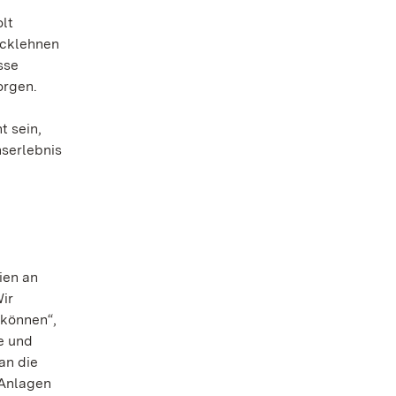
lt
ücklehnen
sse
orgen.
t sein,
serlebnis
ien an
ir
 können“,
e und
 an die
 Anlagen