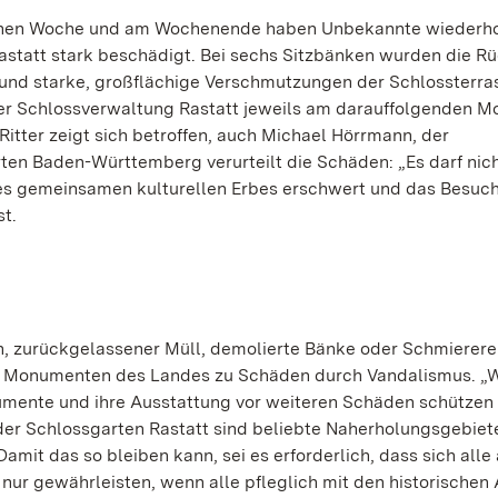
genen Woche und am Wochenende haben Unbekannte wiederho
statt stark beschädigt. Bei sechs Sitzbänken wurden die R
n und starke, großflächige Verschmutzungen der Schlossterra
der Schlossverwaltung Rastatt jeweils am darauffolgenden M
tter zeigt sich betroffen, auch Michael Hörrmann, der
ten Baden-Württemberg verurteilt die Schäden: „Es darf nich
res gemeinsamen kulturellen Erbes erschwert und das Besuch
st.
, zurückgelassener Müll, demolierte Bänke oder Schmierere
 Monumenten des Landes zu Schäden durch Vandalismus. „W
umente und ihre Ausstattung vor weiteren Schäden schützen
 der Schlossgarten Rastatt sind beliebte Naherholungsgebiet
 Damit das so bleiben kann, sei es erforderlich, dass sich alle
 nur gewährleisten, wenn alle pfleglich mit den historischen