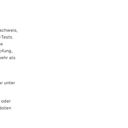
achweis,
-Tests.
ie
pfung,
mehr als
r unter
 oder
ästen