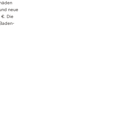
chäden
 und neue
 €. Die
 Baden-