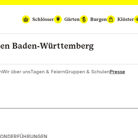
Schlösser
Gärten
Burgen
Klöster
rten Baden‑Württemberg
n
Wir über uns
Tagen & Feiern
Gruppen & Schulen
Presse
 SONDERFÜHRUNGEN