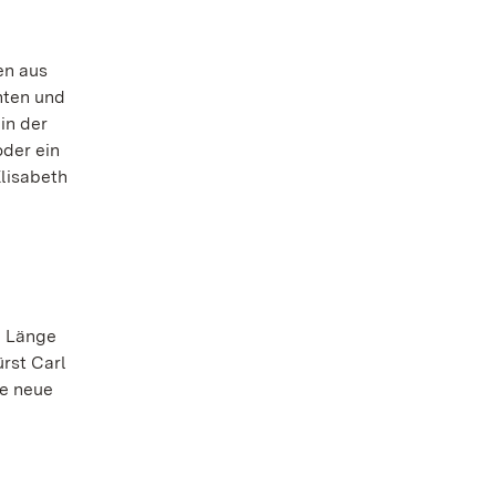
en aus
hten und
in der
oder ein
Elisabeth
n Länge
ürst Carl
ie neue