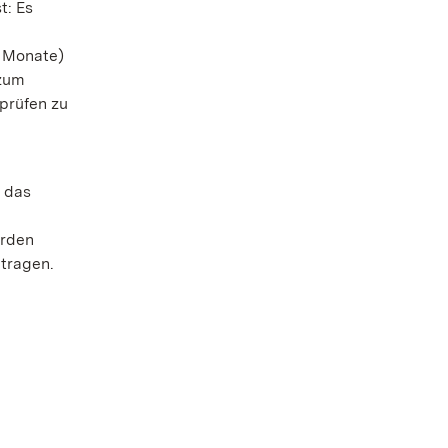
t: Es
3 Monate)
 zum
prüfen zu
 das
erden
 tragen.