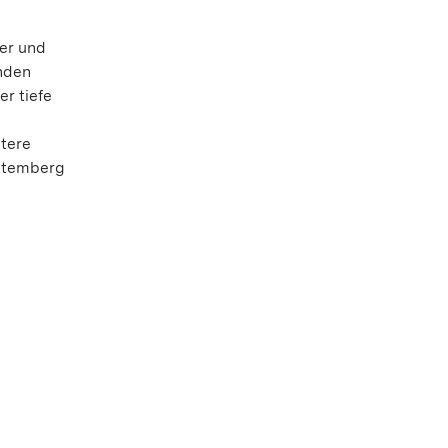
er und
nden
r tiefe
itere
rttemberg