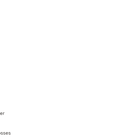
er
osses