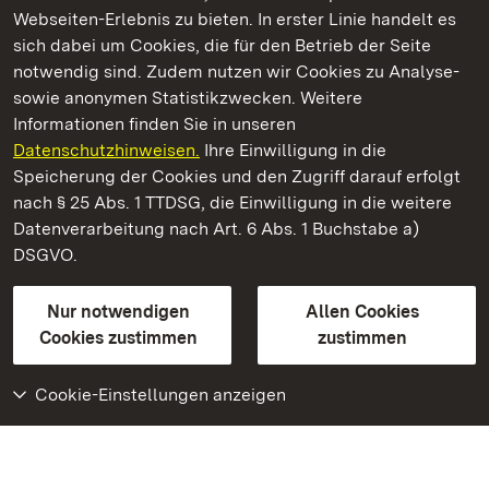
Webseiten-Erlebnis zu bieten. In erster Linie handelt es
Kommen. Staunen. Genießen.
sich dabei um Cookies, die für den Betrieb der Seite
notwendig sind. Zudem nutzen wir Cookies zu Analyse-
sowie anonymen Statistikzwecken. Weitere
Informationen finden Sie in unseren
Datenschutzhinweisen.
Ihre Einwilligung in die
Staatliche Schlösser und Gärten Baden‑Württemberg
Speicherung der Cookies und den Zugriff darauf erfolgt
nach § 25 Abs. 1 TTDSG, die Einwilligung in die weitere
Staatliche Schlösser und Gärten Baden-Württemberg
Datenverarbeitung nach Art. 6 Abs. 1 Buchstabe a)
DSGVO.
Kontakt
FAQ
Impressum
Datenschutz
Gebärdensprache
Leichte Sprache
Erklärung zur Barrierefreiheit
Nur notwendigen
Allen Cookies
BITV-konform (geprüfte Seiten)
Cookies zustimmen
zustimmen
Cookie-Einstellungen anzeigen
Weiteres
Portal
Monumente
Besuchen Sie uns auf