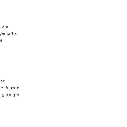
 zur
 gemäß §
em
der
en Bussen
t geringer