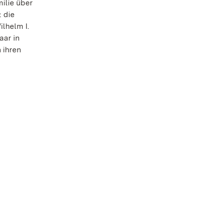
ilie über
 die
ilhelm I.
aar in
 ihren