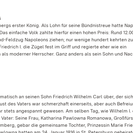
G
bergs erster König. Als Lohn für seine Bündnistreue hatte Na
as einfache Volk zahlte hierfür einen hohen Preis: Rund 12.0
d-Feldzug Napoleons ziehen; nur wenige hundert kehrten zu
edrich I. die Zügel fest im Griff und regierte eher wie ein
n als moderner Herrscher. Ganz anders als sein Sohn und Nac
matisch an seinen Sohn Friedrich Wilhelm Carl über, der sich
ust des Vaters war schmerzhaft einerseits, aber auch Befrei
ar stets angespannt gewesen. Am selben Tag, wie Wilhelm I.
 Vater: Seine Frau, Katharina Pawlowna Romanowa, Großfürs
mberg, gebar die gemeinsame Tochter, Prinzessin Marie Frie
wlowna hatten am 24. Januar 1816 in St. Petersburg geheirate