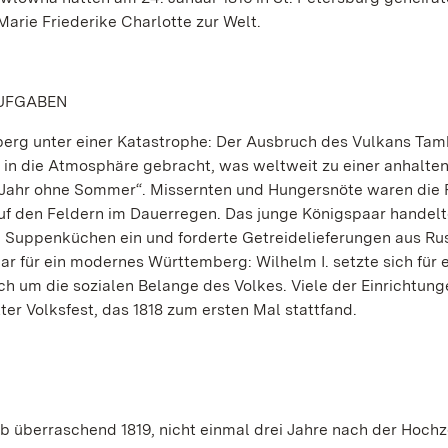
arie Friederike Charlotte zur Welt.
AUFGABEN
mberg unter einer Katastrophe: Der Ausbruch des Vulkans Ta
in die Atmosphäre gebracht, was weltweit zu einer anhalte
„Jahr ohne Sommer“. Missernten und Hungersnöte waren die F
uf den Feldern im Dauerregen. Das junge Königspaar handelt
te Suppenküchen ein und forderte Getreidelieferungen aus Ru
ar für ein modernes Württemberg: Wilhelm I. setzte sich für 
ch um die sozialen Belange des Volkes. Viele der Einrichtung
tter Volksfest, das 1818 zum ersten Mal stattfand.
b überraschend 1819, nicht einmal drei Jahre nach der Hochze