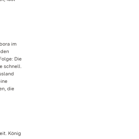
mbora im
nden
olge: Die
e schnell.
ssland
eine
en, die
it. König