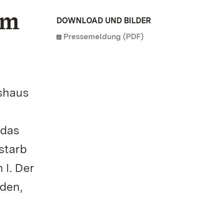
im
DOWNLOAD UND BILDER
Pressemeldung (PDF)
shaus
 das
 starb
 I. Der
nden,