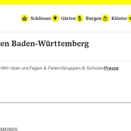
Schlösser
Gärten
Burgen
Klöster
rten Baden‑Württemberg
n
Wir über uns
Tagen & Feiern
Gruppen & Schulen
Presse
EMEINES