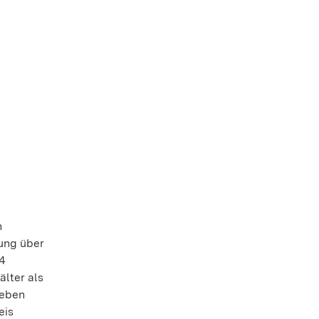
n
gung über
24
älter als
ieben
eis