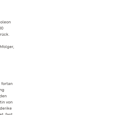
poleon
00
rück.
hfolger,
 fortan
ung
 den
tin von
derike
t; fast