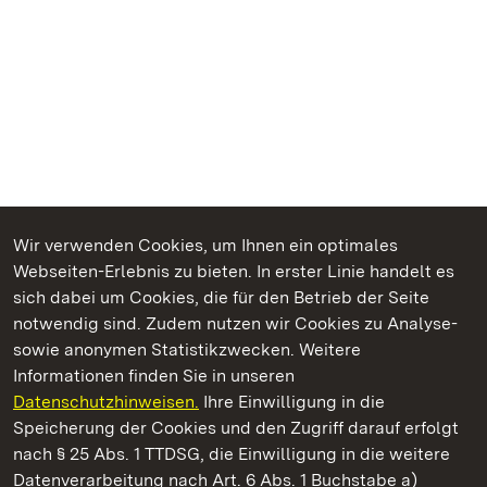
Wir verwenden Cookies, um Ihnen ein optimales
Webseiten-Erlebnis zu bieten. In erster Linie handelt es
Kommen. Staunen. Genießen.
sich dabei um Cookies, die für den Betrieb der Seite
notwendig sind. Zudem nutzen wir Cookies zu Analyse-
sowie anonymen Statistikzwecken. Weitere
Informationen finden Sie in unseren
Datenschutzhinweisen.
Ihre Einwilligung in die
Staatliche Schlösser und Gärten Baden‑Württemberg
Speicherung der Cookies und den Zugriff darauf erfolgt
nach § 25 Abs. 1 TTDSG, die Einwilligung in die weitere
Staatliche Schlösser und Gärten Baden-Württemberg
Datenverarbeitung nach Art. 6 Abs. 1 Buchstabe a)