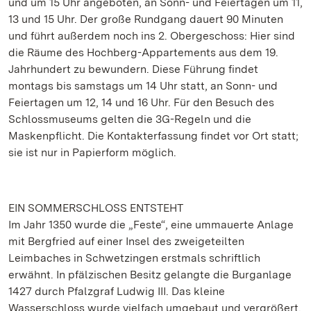
und um 15 Uhr angeboten, an Sonn- und Feiertagen um 11,
13 und 15 Uhr. Der große Rundgang dauert 90 Minuten
und führt außerdem noch ins 2. Obergeschoss: Hier sind
die Räume des Hochberg-Appartements aus dem 19.
Jahrhundert zu bewundern. Diese Führung findet
montags bis samstags um 14 Uhr statt, an Sonn- und
Feiertagen um 12, 14 und 16 Uhr. Für den Besuch des
Schlossmuseums gelten die 3G-Regeln und die
Maskenpflicht. Die Kontakterfassung findet vor Ort statt;
sie ist nur in Papierform möglich.
EIN SOMMERSCHLOSS ENTSTEHT
Im Jahr 1350 wurde die „Feste“, eine ummauerte Anlage
mit Bergfried auf einer Insel des zweigeteilten
Leimbaches in Schwetzingen erstmals schriftlich
erwähnt. In pfälzischen Besitz gelangte die Burganlage
1427 durch Pfalzgraf Ludwig III. Das kleine
Wasserschloss wurde vielfach umgebaut und vergrößert.