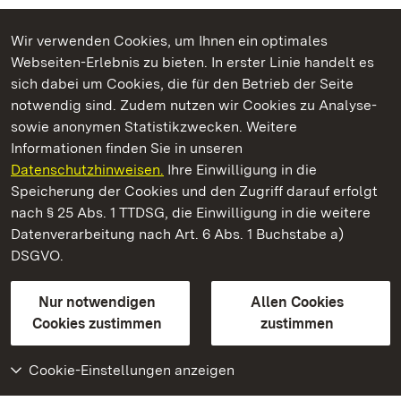
Wir verwenden Cookies, um Ihnen ein optimales
Webseiten-Erlebnis zu bieten. In erster Linie handelt es
Kommen. Staunen. Genießen.
sich dabei um Cookies, die für den Betrieb der Seite
notwendig sind. Zudem nutzen wir Cookies zu Analyse-
sowie anonymen Statistikzwecken. Weitere
Informationen finden Sie in unseren
Datenschutzhinweisen.
Ihre Einwilligung in die
Staatliche Schlösser und Gärten Baden‑Württemberg
Speicherung der Cookies und den Zugriff darauf erfolgt
nach § 25 Abs. 1 TTDSG, die Einwilligung in die weitere
Staatliche Schlösser und Gärten Baden-Württemberg
Datenverarbeitung nach Art. 6 Abs. 1 Buchstabe a)
DSGVO.
Kontakt
FAQ
Impressum
Datenschutz
Gebärdensprache
Leichte Sprache
Erklärung zur Barrierefreiheit
Nur notwendigen
Allen Cookies
BITV-konform (geprüfte Seiten)
Cookies zustimmen
zustimmen
Cookie-Einstellungen anzeigen
Weiteres