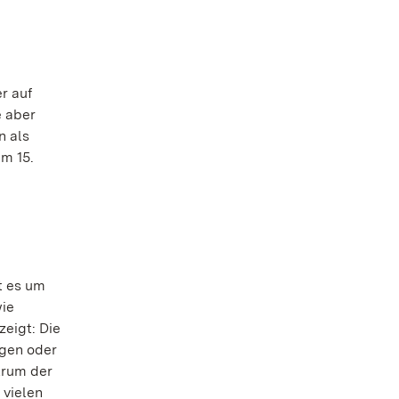
r auf
e aber
n als
am 15.
t es um
wie
eigt: Die
agen oder
trum der
 vielen