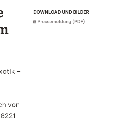
e
DOWNLOAD UND BILDER
Pressemeldung (PDF)
am
xotik –
ch von
06221