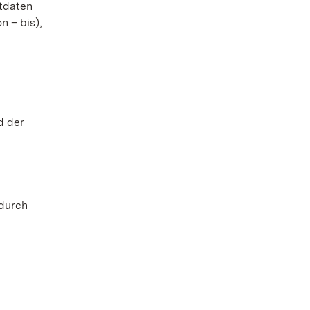
tdaten
 – bis),
d der
 durch