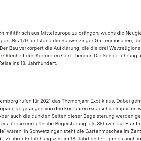
h militärisch aus Mitteleuropa zu drängen, wuchs die Neugie
ug an. Bis 1791 entstand die Schwetzinger Gartenmoschee, di
 Der Bau verkörpert die Aufklärung, die die drei Weltreligione
ge Offenheit des Kurfürsten Carl Theodor. Die Sonderführung 
eise ins 18. Jahrhundert.
emberg rufen für 2021 das Themenjahr Exotik aus. Dabei geh
uropäer, angefangen von den kostbaren exotischen Importen 
Aber auch die dunklen Seiten dieser Begeisterung werden gez
eis für die europäische Begeisterung, als Sklaven auf Plant
ilde“ waren. In Schwetzingen steht die Gartenmoschee im Zen
ät. Zu ihrer Entstehungszeit im 18. Jahrhundert gab es auch in