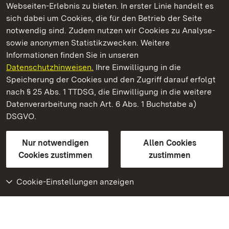
Webseiten-Erlebnis zu bieten. In erster Linie handelt es
Kommen. Staunen. Genießen.
sich dabei um Cookies, die für den Betrieb der Seite
notwendig sind. Zudem nutzen wir Cookies zu Analyse-
sowie anonymen Statistikzwecken. Weitere
Informationen finden Sie in unseren
Datenschutzhinweisen.
Ihre Einwilligung in die
Staatliche Schlösser und Gärten Baden‑Württemberg
Speicherung der Cookies und den Zugriff darauf erfolgt
nach § 25 Abs. 1 TTDSG, die Einwilligung in die weitere
Staatliche Schlösser und Gärten Baden-Württemberg
Datenverarbeitung nach Art. 6 Abs. 1 Buchstabe a)
DSGVO.
Kontakt
FAQ
Impressum
Datenschutz
Gebärdensprache
Leichte Sprache
Erklärung zur Barrierefreiheit
Nur notwendigen
Allen Cookies
BITV-konform (geprüfte Seiten)
Cookies zustimmen
zustimmen
Cookie-Einstellungen anzeigen
Weiteres
Portal
Monumente
Besuchen Sie uns auf
Facebook