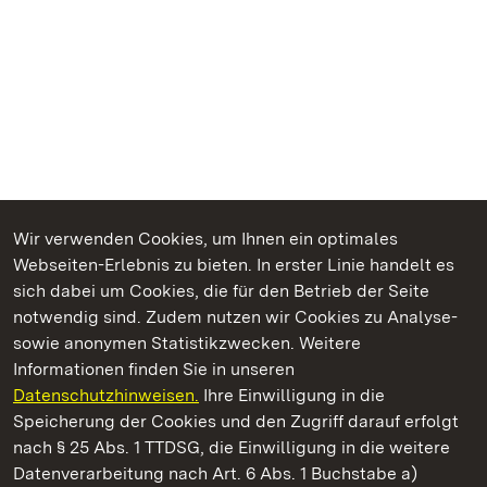
Wir verwenden Cookies, um Ihnen ein optimales
Webseiten-Erlebnis zu bieten. In erster Linie handelt es
Kommen. Staunen. Genießen.
sich dabei um Cookies, die für den Betrieb der Seite
notwendig sind. Zudem nutzen wir Cookies zu Analyse-
sowie anonymen Statistikzwecken. Weitere
Informationen finden Sie in unseren
Datenschutzhinweisen.
Ihre Einwilligung in die
Staatliche Schlösser und Gärten Baden‑Württemberg
Speicherung der Cookies und den Zugriff darauf erfolgt
nach § 25 Abs. 1 TTDSG, die Einwilligung in die weitere
Staatliche Schlösser und Gärten Baden-Württemberg
Datenverarbeitung nach Art. 6 Abs. 1 Buchstabe a)