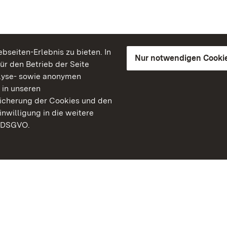
seiten-Erlebnis zu bieten. In
Nur notwendigen Cooki
für den Betrieb der Seite
lyse- sowie anonymen
 in unseren
peicherung der Cookies und den
inwilligung in die weitere
) DSGVO.
Staatliche Schlösser un
Baden-Württemberg
Kontakt
FAQ
Impressum
Datenschutz
Gebärdensprache
Leichte Sprache