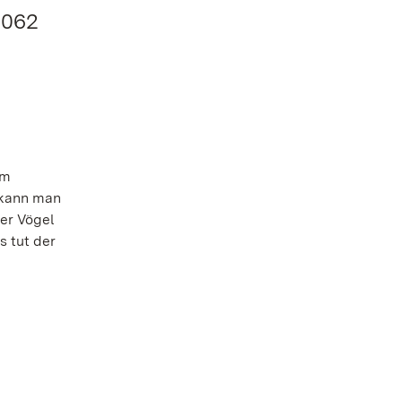
 062
um
i kann man
er Vögel
s tut der