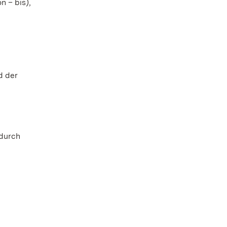
 – bis),
d der
 durch