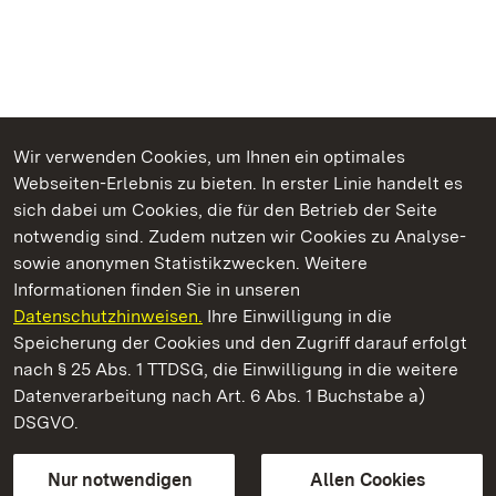
Wir verwenden Cookies, um Ihnen ein optimales
Webseiten-Erlebnis zu bieten. In erster Linie handelt es
Kommen. Staunen. Genießen.
sich dabei um Cookies, die für den Betrieb der Seite
notwendig sind. Zudem nutzen wir Cookies zu Analyse-
sowie anonymen Statistikzwecken. Weitere
Informationen finden Sie in unseren
Datenschutzhinweisen.
Ihre Einwilligung in die
Staatliche Schlösser und Gärten Baden‑Württemberg
Speicherung der Cookies und den Zugriff darauf erfolgt
nach § 25 Abs. 1 TTDSG, die Einwilligung in die weitere
Staatliche Schlösser und Gärten Baden-Württemberg
Datenverarbeitung nach Art. 6 Abs. 1 Buchstabe a)
DSGVO.
Kontakt
FAQ
Impressum
Datenschutz
Gebärdensprache
Leichte Sprache
Erklärung zur Barrierefreiheit
Nur notwendigen
Allen Cookies