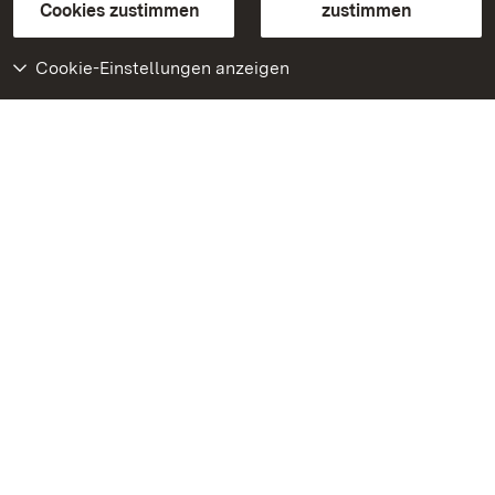
BITV-konform (geprüfte Seiten)
Cookies zustimmen
zustimmen
Cookie-Einstellungen anzeigen
Weiteres
Portal
Monumente
Besuchen Sie uns auf
Facebook
Besuchen Sie uns auf
Instagram
Besuchen Sie uns auf
Youtube
Lernen Sie unsere Apps
kennen
Google Play Store
App Store für iPhone