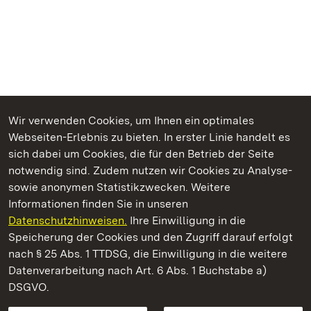
Wir verwenden Cookies, um Ihnen ein optimales
Webseiten-Erlebnis zu bieten. In erster Linie handelt es
Kommen. Staunen. Genießen.
sich dabei um Cookies, die für den Betrieb der Seite
notwendig sind. Zudem nutzen wir Cookies zu Analyse-
sowie anonymen Statistikzwecken. Weitere
Informationen finden Sie in unseren
Datenschutzhinweisen.
Ihre Einwilligung in die
Staatliche Schlösser und Gärten Baden‑Württemberg
Speicherung der Cookies und den Zugriff darauf erfolgt
nach § 25 Abs. 1 TTDSG, die Einwilligung in die weitere
Staatliche Schlösser und Gärten Baden-Württemberg
Datenverarbeitung nach Art. 6 Abs. 1 Buchstabe a)
DSGVO.
Kontakt
FAQ
Impressum
Datenschutz
Gebärdensprache
Leichte Sprache