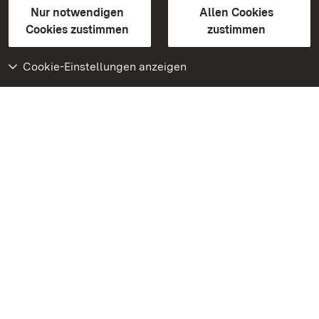
Erklärung zur Barrierefreiheit
Nur notwendigen
Allen Cookies
BITV-konform (geprüfte Seiten)
Cookies zustimmen
zustimmen
Cookie-Einstellungen anzeigen
Weiteres
Portal
Monumente
Besuchen Sie uns auf
Facebook
Besuchen Sie uns auf
Instagram
Besuchen Sie uns auf
Youtube
Lernen Sie unsere Apps
kennen
Google Play Store
App Store für iPhone