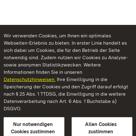
Wir verwenden Cookies, um Ihnen ein optimales
Webseiten-Erlebnis zu bieten. In erster Linie handelt es
Kommen. Staunen. Genießen.
sich dabei um Cookies, die für den Betrieb der Seite
notwendig sind. Zudem nutzen wir Cookies zu Analyse-
sowie anonymen Statistikzwecken. Weitere
Informationen finden Sie in unseren
Datenschutzhinweisen.
Ihre Einwilligung in die
Staatliche Schlösser und Gärten Baden‑Württemberg
Speicherung der Cookies und den Zugriff darauf erfolgt
nach § 25 Abs. 1 TTDSG, die Einwilligung in die weitere
Staatliche Schlösser und Gärten Baden-Württemberg
Datenverarbeitung nach Art. 6 Abs. 1 Buchstabe a)
DSGVO.
Kontakt
FAQ
Impressum
Datenschutz
Gebärdensprache
Leichte Sprache
Erklärung zur Barrierefreiheit
Nur notwendigen
Allen Cookies
BITV-konform (geprüfte Seiten)
Cookies zustimmen
zustimmen