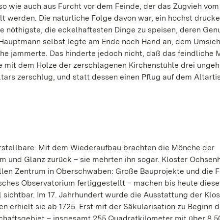
 so wie auch aus Furcht vor dem Feinde, der das Zugvieh vom
llt werden. Die natürliche Folge davon war, ein höchst drück
e nöthigste, die eckelhaftesten Dinge zu speisen, deren Gen
 Hauptmann selbst legte am Ende noch Hand an, dem Umsich
he jammerte. Das hinderte jedoch nicht, daß das feindliche M
he mit dem Holze der zerschlagenen Kirchenstühle drei unge
tars zerschlug, und statt dessen einen Pflug auf dem Altarti
stellbare: Mit dem Wiederaufbau brachten die Mönche der
m und Glanz zurück – sie mehrten ihn sogar. Kloster Ochse
ellen Zentrum in Oberschwaben: Große Bauprojekte und die 
ches Observatorium fertiggestellt – machen bis heute diese
 sichtbar. Im 17. Jahrhundert wurde die Ausstattung der Klos
rhielt sie ab 1725. Erst mit der Säkularisation zu Beginn d
rschaftsgebiet – insgesamt 255 Quadratkilometer mit über 8.5