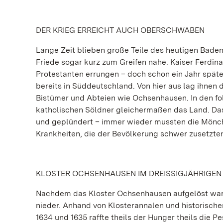
DER KRIEG ERREICHT AUCH OBERSCHWABEN
Lange Zeit blieben große Teile des heutigen Bade
Friede sogar kurz zum Greifen nahe. Kaiser Ferdina
Protestanten errungen – doch schon ein Jahr späte
bereits in Süddeutschland. Von hier aus lag ihnen 
Bistümer und Abteien wie Ochsenhausen. In den fo
katholischen Söldner gleichermaßen das Land. Da
und geplündert – immer wieder mussten die Mönch
Krankheiten, die der Bevölkerung schwer zusetzte
KLOSTER OCHSENHAUSEN IM DREISSIGJÄHRIGEN
Nachdem das Kloster Ochsenhausen aufgelöst war,
nieder. Anhand von Klosterannalen und historischen
1634 und 1635 raffte theils der Hunger theils di