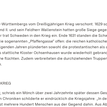
n-Württembergs vom Dreißigjährigen Krieg verschont. 1629 s
nd II. und sein Feldherr Wallenstein hatten große Siege gege
r trat Schweden in den Krieg ein. Ende 1631 standen die Sc
die sogenannten „Pfaffengasse“ offen: die reichen katholisch
lgenden Jahren plünderten sowohl die protestantischen als 
s stattliche Kloster Ochsenhausen wurde wiederholt gebran
e flüchten. Zudem verbreiteten die durchziehenden Truppe
n.
 KRIEG
 schrieb ein Mönch über zwei Jahrzehnte später dessen Ges
 Chroniken schilderte er eindrücklich die Kriegsjahre: „In d
e Pest mehrere Hundert Menschen aus der Gegend dahin. Aus 