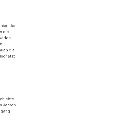
chien der
n die
hweden
en
auch die
dschatzt
n
chichte
en Jahren
Abgang