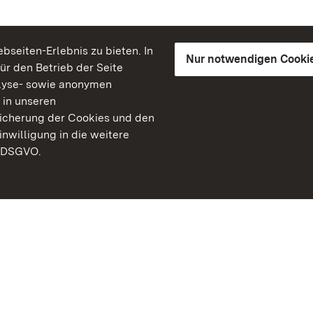
seiten-Erlebnis zu bieten. In
Nur notwendigen Cooki
für den Betrieb der Seite
lyse- sowie anonymen
 in unseren
peicherung der Cookies und den
inwilligung in die weitere
) DSGVO.
Staatliche Schlösser un
Baden-Württemberg
Kontakt
FAQ
Impressum
Datenschutz
Gebärdensprache
Leichte Sprache
Erklärung zur Barrierefre