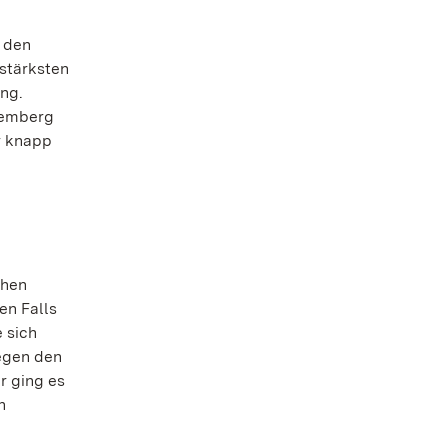
n den
stärksten
ng.
temberg
r knapp
chen
en Falls
e sich
gegen den
r ging es
n