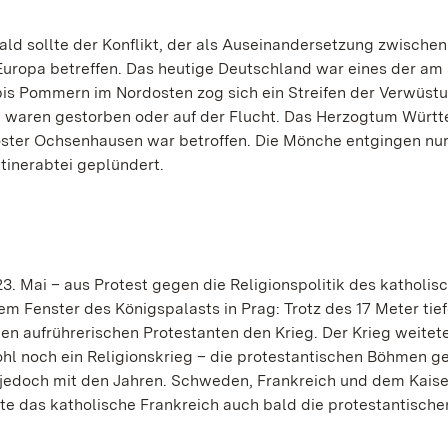
ald sollte der Konflikt, der als Auseinandersetzung zwische
ropa betreffen. Das heutige Deutschland war eines der am 
is Pommern im Nordosten zog sich ein Streifen der Verwüstu
n waren gestorben oder auf der Flucht. Das Herzogtum Würt
Kloster Ochsenhausen war betroffen. Die Mönche entgingen nu
tinerabtei geplündert.
. Mai – aus Protest gegen die Religionspolitik des katholis
em Fenster des Königspalasts in Prag: Trotz des 17 Meter tief
den aufrührerischen Protestanten den Krieg. Der Krieg weitet
ohl noch ein Religionskrieg – die protestantischen Böhmen 
h jedoch mit den Jahren. Schweden, Frankreich und dem Kaise
zte das katholische Frankreich auch bald die protestantische