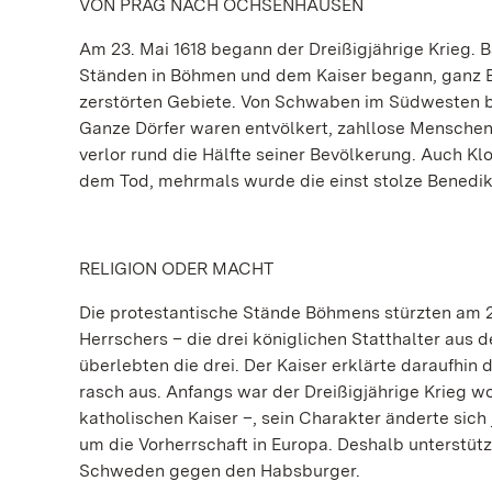
VON PRAG NACH OCHSENHAUSEN
Am 23. Mai 1618 begann der Dreißigjährige Krieg. B
Ständen in Böhmen und dem Kaiser begann, ganz Eu
zerstörten Gebiete. Von Schwaben im Südwesten b
Ganze Dörfer waren entvölkert, zahllose Mensche
verlor rund die Hälfte seiner Bevölkerung. Auch 
dem Tod, mehrmals wurde die einst stolze Benedik
RELIGION ODER MACHT
Die protestantische Stände Böhmens stürzten am 23
Herrschers – die drei königlichen Statthalter aus d
überlebten die drei. Der Kaiser erklärte daraufhin 
rasch aus. Anfangs war der Dreißigjährige Krieg w
katholischen Kaiser –, sein Charakter änderte sic
um die Vorherrschaft in Europa. Deshalb unterstüt
Schweden gegen den Habsburger.