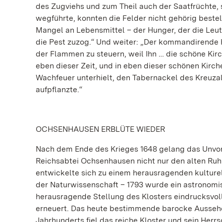
des Zugviehs und zum Theil auch der Saatfrüchte,
wegführte, konnten die Felder nicht gehörig beste
Mangel an Lebensmittel – der Hunger, der die Leut
die Pest zuzog.“ Und weiter: „Der kommandirende
der Flammen zu steuern, weil Ihn … die schöne Kirc
eben dieser Zeit, und in eben dieser schönen Kirc
Wachfeuer unterhielt, den Tabernackel des Kreuzal
aufpflanzte.“
OCHSENHAUSEN ERBLÜTE WIEDER
Nach dem Ende des Krieges 1648 gelang das Unvor
Reichsabtei Ochsenhausen nicht nur den alten Ruh
entwickelte sich zu einem herausragenden kultur
der Naturwissenschaft – 1793 wurde ein astronomis
herausragende Stellung des Klosters eindrucksvoll
erneuert. Das heute bestimmende barocke Aussehen e
Jahrhunderts fiel das reiche Kloster und sein Her