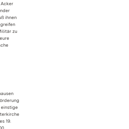
 Acker
ender
uß ihnen
greifen
ilitär zu
heure
sche
nhausen
Förderung
 einstige
terkirche
es 19.
00