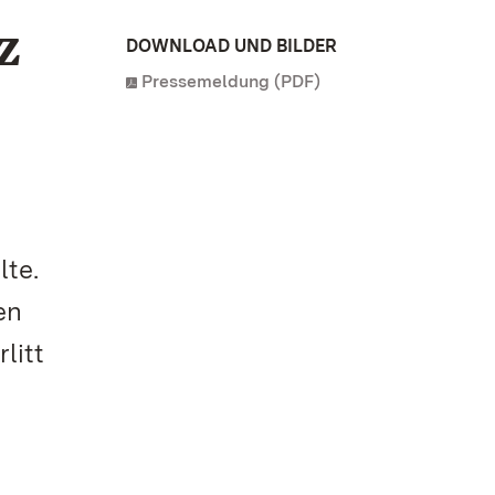
z
DOWNLOAD UND BILDER
Pressemeldung (PDF)
lte.
en
litt