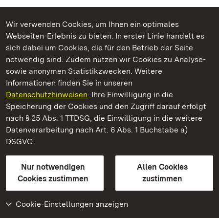
Wir verwenden Cookies, um Ihnen ein optimales
Webseiten-Erlebnis zu bieten. In erster Linie handelt es
Kommen. Staunen. Genießen.
sich dabei um Cookies, die für den Betrieb der Seite
notwendig sind. Zudem nutzen wir Cookies zu Analyse-
sowie anonymen Statistikzwecken. Weitere
Informationen finden Sie in unseren
Datenschutzhinweisen.
Ihre Einwilligung in die
Staatliche Schlösser und Gärten Baden‑Württemberg
Speicherung der Cookies und den Zugriff darauf erfolgt
nach § 25 Abs. 1 TTDSG, die Einwilligung in die weitere
Staatliche Schlösser und Gärten Baden-Württemberg
Datenverarbeitung nach Art. 6 Abs. 1 Buchstabe a)
DSGVO.
Kontakt
FAQ
Impressum
Datenschutz
Gebärdensprache
Leichte Sprache
Erklärung zur Barrierefreiheit
Nur notwendigen
Allen Cookies
BITV-konform (geprüfte Seiten)
Cookies zustimmen
zustimmen
Cookie-Einstellungen anzeigen
Weiteres