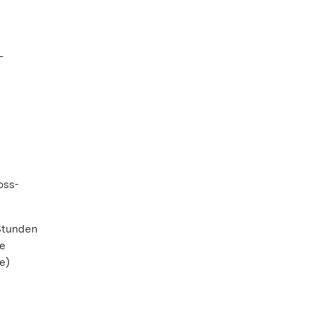
-
oss-
Stunden
ge
e)