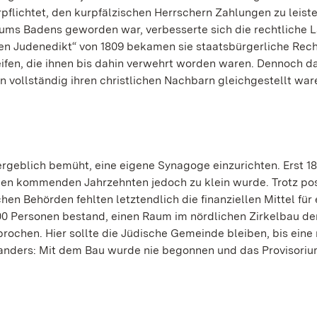
rpflichtet, den kurpfälzischen Herrschern Zahlungen zu leiste
ms Badens geworden war, verbesserte sich die rechtliche 
en Judenedikt“ von 1809 bekamen sie staatsbürgerliche Rec
ifen, die ihnen bis dahin verwehrt worden waren. Dennoch d
 vollständig ihren christlichen Nachbarn gleichgestellt war
rgeblich bemüht, eine eigene Synagoge einzurichten. Erst 1
den kommenden Jahrzehnten jedoch zu klein wurde. Trotz pos
n Behörden fehlten letztendlich die finanziellen Mittel für 
0 Personen bestand, einen Raum im nördlichen Zirkelbau de
ochen. Hier sollte die Jüdische Gemeinde bleiben, bis eine
 anders: Mit dem Bau wurde nie begonnen und das Provisori