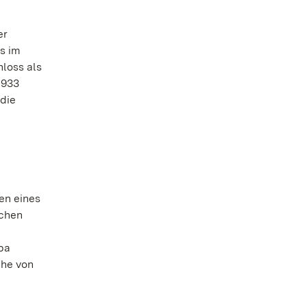
er
s im
hloss als
1933
 die
en eines
schen
opa
che von