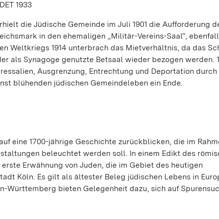
DET 1933
elt die Jüdische Gemeinde im Juli 1901 die Aufforderung d
eichsmark in den ehemaligen „Militär-Vereins-Saal“, ebenfall
en Weltkriegs 1914 unterbrach das Mietverhältnis, da das Sc
 der als Synagoge genutzte Betsaal wieder bezogen werden. 
pressalien, Ausgrenzung, Entrechtung und Deportation durch
inst blühenden jüdischen Gemeindeleben ein Ende.
auf eine 1700-jährige Geschichte zurückblicken, die im Rahm
taltungen beleuchtet werden soll. In einem Edikt des römi
ie erste Erwähnung von Juden, die im Gebiet des heutigen
dt Köln. Es gilt als ältester Beleg jüdischen Lebens in Eur
en-Württemberg bieten Gelegenheit dazu, sich auf Spurensu