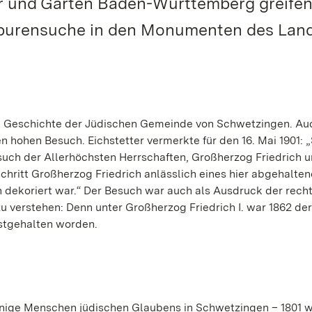
ser und Gärten Baden-Württemberg greife
purensuche in den Monumenten des Land
ie Geschichte der Jüdischen Gemeinde von Schwetzingen. Au
nen hohen Besuch. Eichstetter vermerkte für den 16. Mai 1901:
uch der Allerhöchsten Herrschaften, Großherzog Friedrich 
chritt Großherzog Friedrich anlässlich eines hier abgehalte
h dekoriert war.“ Der Besuch war auch als Ausdruck der rech
u verstehen: Denn unter Großherzog Friedrich I. war 1862 de
estgehalten worden.
enige Menschen jüdischen Glaubens in Schwetzingen – 1801 