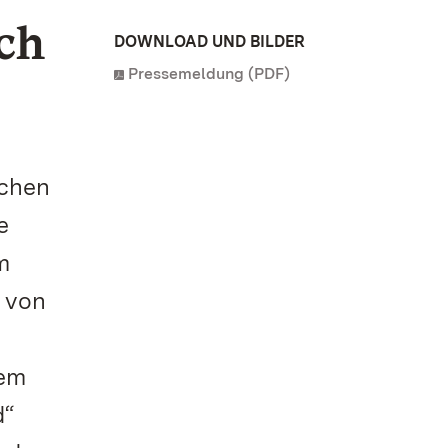
ch
DOWNLOAD UND BILDER
Pressemeldung (PDF)
ichen
e
m
. von
nem
d“