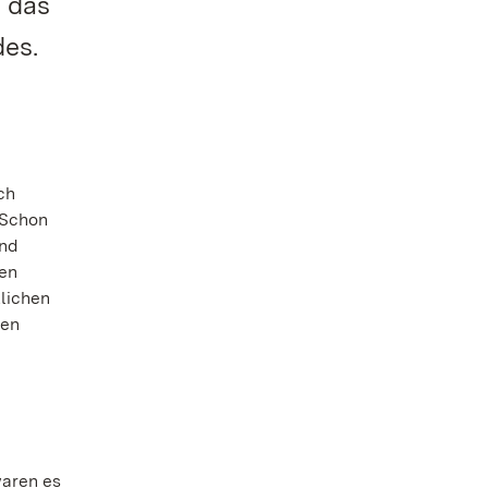
n das
es.
ch
 „Schon
und
nen
tlichen
ren
waren es