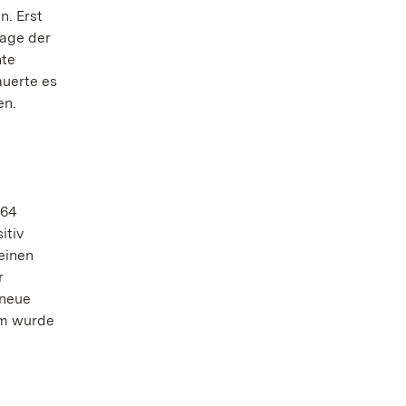
n. Erst
Lage der
hte
auerte es
en.
864
itiv
einen
r
 neue
um wurde