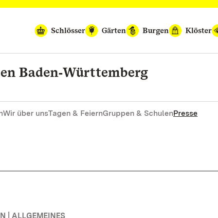
Schlösser
Gärten
Burgen
Klöster
rten Baden‑Württemberg
n
Wir über uns
Tagen & Feiern
Gruppen & Schulen
Presse
 | ALLGEMEINES