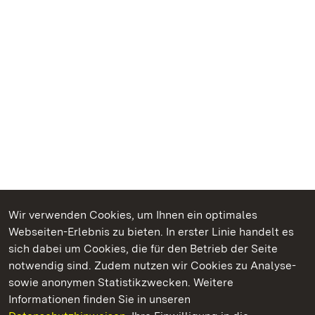
Wir verwenden Cookies, um Ihnen ein optimales
Webseiten-Erlebnis zu bieten. In erster Linie handelt es
Kommen. Staunen. Genießen.
sich dabei um Cookies, die für den Betrieb der Seite
notwendig sind. Zudem nutzen wir Cookies zu Analyse-
sowie anonymen Statistikzwecken. Weitere
Informationen finden Sie in unseren