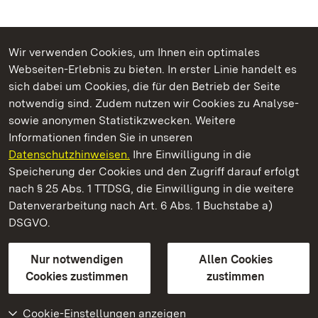
Wir verwenden Cookies, um Ihnen ein optimales
Webseiten-Erlebnis zu bieten. In erster Linie handelt es
Kommen. Staunen. Genießen.
sich dabei um Cookies, die für den Betrieb der Seite
notwendig sind. Zudem nutzen wir Cookies zu Analyse-
sowie anonymen Statistikzwecken. Weitere
Informationen finden Sie in unseren
Datenschutzhinweisen.
Ihre Einwilligung in die
Staatliche Schlösser und Gärten Baden‑Württemberg
Speicherung der Cookies und den Zugriff darauf erfolgt
nach § 25 Abs. 1 TTDSG, die Einwilligung in die weitere
Staatliche Schlösser und Gärten Baden-Württemberg
Datenverarbeitung nach Art. 6 Abs. 1 Buchstabe a)
DSGVO.
Kontakt
FAQ
Impressum
Datenschutz
Gebärdensprache
Leichte Sprache
Erklärung zur Barrierefreiheit
Nur notwendigen
Allen Cookies
BITV-konform (geprüfte Seiten)
Cookies zustimmen
zustimmen
Cookie-Einstellungen anzeigen
Weiteres