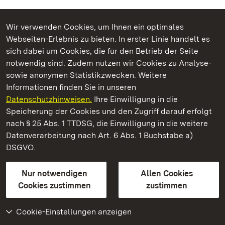
Wir verwenden Cookies, um Ihnen ein optimales
Webseiten-Erlebnis zu bieten. In erster Linie handelt es
Kommen. Staunen. Genießen.
sich dabei um Cookies, die für den Betrieb der Seite
notwendig sind. Zudem nutzen wir Cookies zu Analyse-
sowie anonymen Statistikzwecken. Weitere
Informationen finden Sie in unseren
Datenschutzhinweisen.
Ihre Einwilligung in die
Staatliche Schlösser und Gärten Baden‑Württemberg
Speicherung der Cookies und den Zugriff darauf erfolgt
nach § 25 Abs. 1 TTDSG, die Einwilligung in die weitere
Staatliche Schlösser und Gärten Baden-Württemberg
Datenverarbeitung nach Art. 6 Abs. 1 Buchstabe a)
DSGVO.
Kontakt
FAQ
Impressum
Datenschutz
Gebärdensprache
Leichte Sprache
Erklärung zur Barrierefreiheit
Nur notwendigen
Allen Cookies
BITV-konform (geprüfte Seiten)
Cookies zustimmen
zustimmen
Cookie-Einstellungen anzeigen
Weiteres