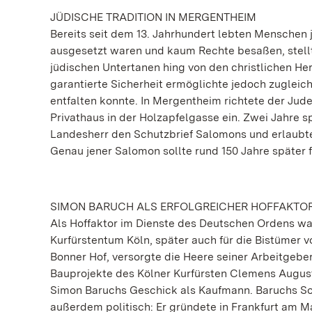
JÜDISCHE TRADITION IN MERGENTHEIM
Bereits seit dem 13. Jahrhundert lebten Menschen
ausgesetzt waren und kaum Rechte besaßen, stell
jüdischen Untertanen hing von den christlichen H
garantierte Sicherheit ermöglichte jedoch zugleic
entfalten konnte. In Mergentheim richtete der Jud
Privathaus in der Holzapfelgasse ein. Zwei Jahre 
Landesherr den Schutzbrief Salomons und erlaubte 
Genau jener Salomon sollte rund 150 Jahre später f
SIMON BARUCH ALS ERFOLGREICHER HOFFAKTO
Als Hoffaktor im Dienste des Deutschen Ordens war
Kurfürstentum Köln, später auch für die Bistümer 
Bonner Hof, versorgte die Heere seiner Arbeitgebe
Bauprojekte des Kölner Kurfürsten Clemens August. 
Simon Baruchs Geschick als Kaufmann. Baruchs Sohn
außerdem politisch: Er gründete in Frankfurt am M