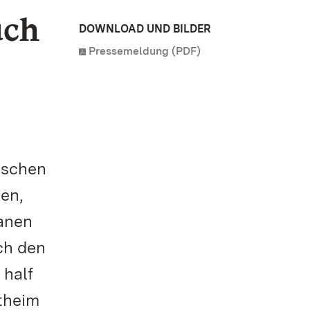
uch
DOWNLOAD UND BILDER
Pressemeldung (PDF)
tschen
ten,
anen
uch den
 half
ntheim