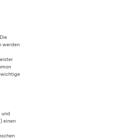
Die
en werden
eister
lomon
 wichtige
e und
) einen
enschen