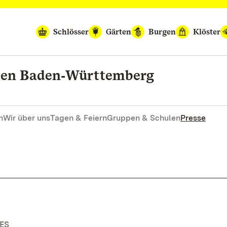
Schlösser
Gärten
Burgen
Klöster
rten Baden‑Württemberg
n
Wir über uns
Tagen & Feiern
Gruppen & Schulen
Presse
ES