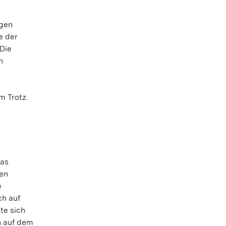
ngen
e der
Die
n
m Trotz.
das
den
e
ch auf
te sich
n auf dem