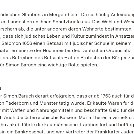
 jüdischen Glaubens in Mergentheim. Da sie häufig Anfeindu
ten Landesherren ihnen Schutzbriefe aus. Das Wohl und Weh
errschern ab, die unter anderem deren Wohnorte bestimmten. 
h, dass sich jüdisches Leben und Kultur zumindest in Ansätze
e Salomon 1656 einen Betsaal mit jüdischer Schule in seinem
später erneuerte der Hochmeister des Deutschen Ordens als
das Betreiben des Betsaals – allen Protesten der Bürger zu
ür Simon Baruch eine wichtige Rolle spielen.
R
 Simon Baruch derart erfolgreich, dass er ab 1763 auch für 
von Paderborn und Münster tätig wurde. Er kaufte Waren für 
r mit Waffen und Nahrungsmitteln und beschaffte Geld für di
Auch die österreichische Kaiserin Maria Theresia verließ si
 Jakob führte die kaufmännische Tradition fort und betätig
ain ein Bankgeschäft und war Vertreter der Frankfurter Jude