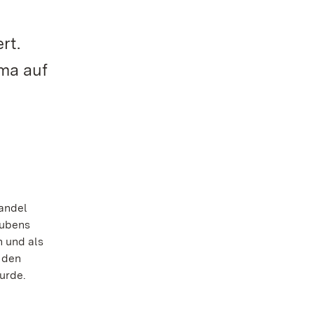
rt.
ma auf
Handel
aubens
n und als
r den
urde.