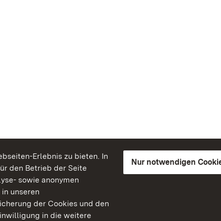
seiten-Erlebnis zu bieten. In
Nur notwendigen Cooki
für den Betrieb der Seite
lyse- sowie anonymen
 in unseren
peicherung der Cookies und den
inwilligung in die weitere