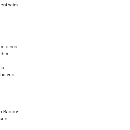
gentheim
en eines
schen
opa
che von
en Baden-
sen.