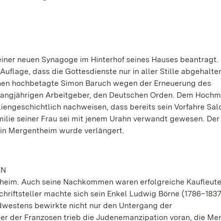
iner neuen Synagoge im Hinterhof seines Hauses beantragt. 
uflage, dass die Gottesdienste nur in aller Stille abgehalt
schen hochbetagte Simon Baruch wegen der Erneuerung des
n langjährigen Arbeitgeber, den Deutschen Orden. Dem Hochm
iliengeschichtlich nachweisen, dass bereits sein Vorfahre Sa
amilie seiner Frau sei mit jenem Urahn verwandt gewesen. Der
 in Mergentheim wurde verlängert.
EN
theim. Auch seine Nachkommen waren erfolgreiche Kaufleut
Schriftsteller machte sich sein Enkel Ludwig Börne (1786–1837
estens bewirkte nicht nur den Untergang der
er der Franzosen trieb die Judenemanzipation voran, die M