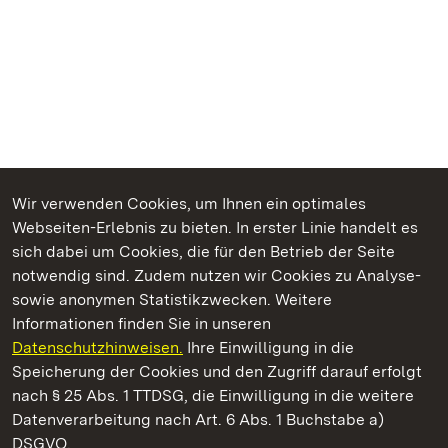
Wir verwenden Cookies, um Ihnen ein optimales
Webseiten-Erlebnis zu bieten. In erster Linie handelt es
Kommen. Staunen. Genießen.
sich dabei um Cookies, die für den Betrieb der Seite
notwendig sind. Zudem nutzen wir Cookies zu Analyse-
sowie anonymen Statistikzwecken. Weitere
Informationen finden Sie in unseren
Datenschutzhinweisen.
Ihre Einwilligung in die
Staatliche Schlösser und Gärten Baden‑Württemberg
Speicherung der Cookies und den Zugriff darauf erfolgt
nach § 25 Abs. 1 TTDSG, die Einwilligung in die weitere
Staatliche Schlösser und Gärten Baden-Württemberg
Datenverarbeitung nach Art. 6 Abs. 1 Buchstabe a)
DSGVO.
Kontakt
FAQ
Impressum
Datenschutz