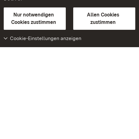
Gebärdensprache
Leichte Sprache
Erklärung zur Barrierefreiheit
Nur notwendigen
Allen Cookies
BITV-konform (geprüfte Seiten)
Cookies zustimmen
zustimmen
Cookie-Einstellungen anzeigen
Weiteres
Portal
Monumente
Besuchen Sie uns auf
Facebook
Besuchen Sie uns auf
Instagram
Besuchen Sie uns auf
Youtube
Lernen Sie unsere Apps
kennen
Google Play Store
App Store für iPhone