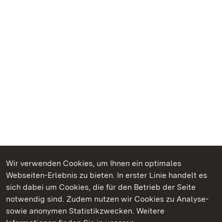
Wir verwenden Cookies, um Ihnen ein optimales
Webseiten-Erlebnis zu bieten. In erster Linie handelt es
Kommen. Staunen. Genießen.
sich dabei um Cookies, die für den Betrieb der Seite
notwendig sind. Zudem nutzen wir Cookies zu Analyse-
sowie anonymen Statistikzwecken. Weitere