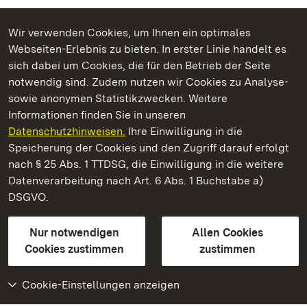
Wir verwenden Cookies, um Ihnen ein optimales
Webseiten-Erlebnis zu bieten. In erster Linie handelt es
Kommen. Staunen. Genießen.
sich dabei um Cookies, die für den Betrieb der Seite
notwendig sind. Zudem nutzen wir Cookies zu Analyse-
sowie anonymen Statistikzwecken. Weitere
Informationen finden Sie in unseren
Datenschutzhinweisen.
Ihre Einwilligung in die
Staatliche Schlösser und Gärten Baden‑Württemberg
Speicherung der Cookies und den Zugriff darauf erfolgt
nach § 25 Abs. 1 TTDSG, die Einwilligung in die weitere
Staatliche Schlösser und Gärten Baden-Württemberg
Datenverarbeitung nach Art. 6 Abs. 1 Buchstabe a)
DSGVO.
Kontakt
FAQ
Impressum
Datenschutz
Gebärdensprache
Leichte Sprache
Erklärung zur Barrierefreiheit
Nur notwendigen
Allen Cookies
BITV-konform (geprüfte Seiten)
Cookies zustimmen
zustimmen
Cookie-Einstellungen anzeigen
Weiteres