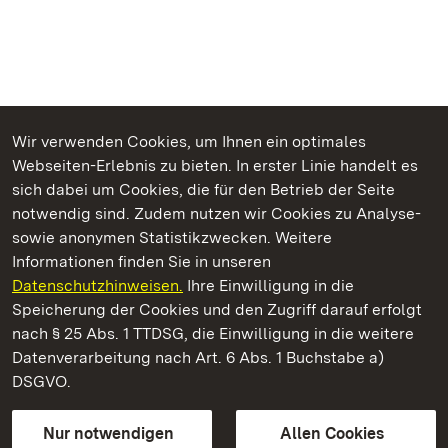
Wir verwenden Cookies, um Ihnen ein optimales
Webseiten-Erlebnis zu bieten. In erster Linie handelt es
Kommen. Staunen. Genießen.
sich dabei um Cookies, die für den Betrieb der Seite
notwendig sind. Zudem nutzen wir Cookies zu Analyse-
sowie anonymen Statistikzwecken. Weitere
Informationen finden Sie in unseren
Datenschutzhinweisen.
Ihre Einwilligung in die
Staatliche Schlösser und Gärten Baden‑Württemberg
Speicherung der Cookies und den Zugriff darauf erfolgt
nach § 25 Abs. 1 TTDSG, die Einwilligung in die weitere
Staatliche Schlösser und Gärten Baden-Württemberg
Datenverarbeitung nach Art. 6 Abs. 1 Buchstabe a)
DSGVO.
Kontakt
FAQ
Impressum
Datenschutz
Gebärdensprache
Leichte Sprache
Erklärung zur Barrierefreiheit
Nur notwendigen
Allen Cookies