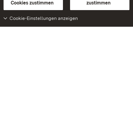
BITV-konform (geprüfte Seiten)
Cookies zustimmen
zustimmen
Cookie-Einstellungen anzeigen
Weiteres
Portal
Monumente
Besuchen Sie uns auf
Facebook
Besuchen Sie uns auf
Instagram
Besuchen Sie uns auf
Youtube
Lernen Sie unsere Apps
kennen
Google Play Store
App Store für iPhone