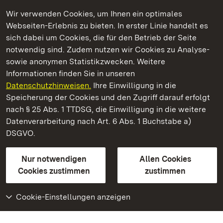
Wir verwenden Cookies, um Ihnen ein optimales
Webseiten-Erlebnis zu bieten. In erster Linie handelt es
Kommen. Staunen. Genießen.
sich dabei um Cookies, die für den Betrieb der Seite
notwendig sind. Zudem nutzen wir Cookies zu Analyse-
sowie anonymen Statistikzwecken. Weitere
Informationen finden Sie in unseren
Datenschutzhinweisen.
Ihre Einwilligung in die
Staatliche Schlösser und Gärten Baden‑Württemberg
Speicherung der Cookies und den Zugriff darauf erfolgt
nach § 25 Abs. 1 TTDSG, die Einwilligung in die weitere
Staatliche Schlösser und Gärten Baden-Württemberg
Datenverarbeitung nach Art. 6 Abs. 1 Buchstabe a)
DSGVO.
Kontakt
FAQ
Impressum
Datenschutz
Gebärdensprache
Leichte Sprache
Erklärung zur Barrierefreiheit
Nur notwendigen
Allen Cookies
BITV-konform (geprüfte Seiten)
Cookies zustimmen
zustimmen
Cookie-Einstellungen anzeigen
Weiteres
Portal
Monumente