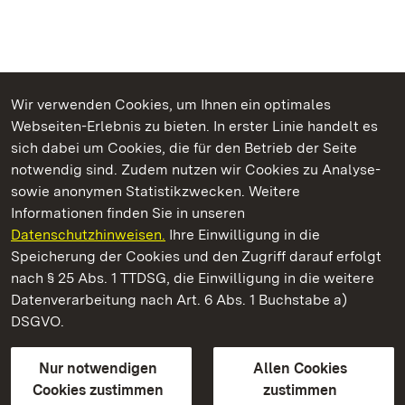
Wir verwenden Cookies, um Ihnen ein optimales
Webseiten-Erlebnis zu bieten. In erster Linie handelt es
Kommen. Staunen. Genießen.
sich dabei um Cookies, die für den Betrieb der Seite
notwendig sind. Zudem nutzen wir Cookies zu Analyse-
sowie anonymen Statistikzwecken. Weitere
Informationen finden Sie in unseren
Datenschutzhinweisen.
Ihre Einwilligung in die
Staatliche Schlösser und Gärten Baden‑Württemberg
Speicherung der Cookies und den Zugriff darauf erfolgt
nach § 25 Abs. 1 TTDSG, die Einwilligung in die weitere
Staatliche Schlösser und Gärten Baden-Württemberg
Datenverarbeitung nach Art. 6 Abs. 1 Buchstabe a)
DSGVO.
Kontakt
FAQ
Impressum
Datenschutz
Gebärdensprache
Leichte Sprache
Erklärung zur Barrierefreiheit
Nur notwendigen
Allen Cookies
BITV-konform (geprüfte Seiten)
Cookies zustimmen
zustimmen