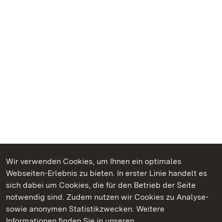
Wir verwenden Cookies, um Ihnen ein optimales
Webseiten-Erlebnis zu bieten. In erster Linie handelt es
Kommen. Staunen. Genießen.
sich dabei um Cookies, die für den Betrieb der Seite
notwendig sind. Zudem nutzen wir Cookies zu Analyse-
sowie anonymen Statistikzwecken. Weitere
Informationen finden Sie in unseren