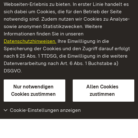
Webseiten-Erlebnis zu bieten. In erster Linie handelt es
Kommen. Staunen. Genießen.
sich dabei um Cookies, die für den Betrieb der Seite
notwendig sind. Zudem nutzen wir Cookies zu Analyse-
sowie anonymen Statistikzwecken. Weitere
Informationen finden Sie in unseren
Datenschutzhinweisen.
Ihre Einwilligung in die
Staatliche Schlösser und Gärten Baden‑Württemberg
Speicherung der Cookies und den Zugriff darauf erfolgt
nach § 25 Abs. 1 TTDSG, die Einwilligung in die weitere
Staatliche Schlösser und Gärten Baden-Württemberg
Datenverarbeitung nach Art. 6 Abs. 1 Buchstabe a)
DSGVO.
Kontakt
FAQ
Impressum
Datenschutz
Gebärdensprache
Leichte Sprache
Erklärung zur Barrierefreiheit
Nur notwendigen
Allen Cookies
BITV-konform (geprüfte Seiten)
Cookies zustimmen
zustimmen
Cookie-Einstellungen anzeigen
Weiteres
Portal
Monumente
Besuchen Sie uns auf