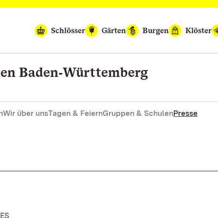
Schlösser
Gärten
Burgen
Klöster
rten Baden‑Württemberg
n
Wir über uns
Tagen & Feiern
Gruppen & Schulen
Presse
ES