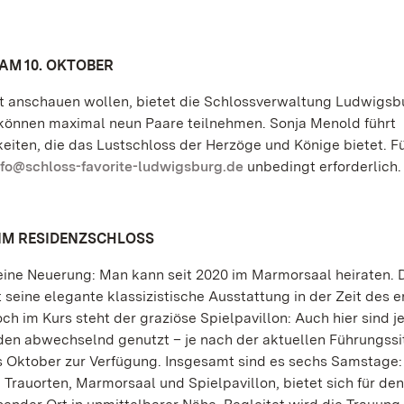
AM 10. OKTOBER
rt anschauen wollen, bietet die Schlossverwaltung Ludwigsb
 können maximal neun Paare teilnehmen. Sonja Menold führt
eiten, die das Lustschloss der Herzöge und Könige bietet. Fü
nfo@schloss-favorite-ludwigsburg.de
unbedingt erforderlich.
IM RESIDENZSCHLOSS
eine Neuerung: Man kann seit 2020 im Marmorsaal heiraten. 
seine elegante klassizistische Ausstattung in der Zeit des e
 im Kurs steht der graziöse Spielpavillon: Auch hier sind je
en abwechselnd genutzt – je nach der aktuellen Führungssit
 Oktober zur Verfügung. Insgesamt sind es sechs Samstage: 
den Trauorten, Marmorsaal und Spielpavillon, bietet sich für den