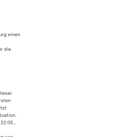
urg einen
r die
Dieser
rsten
tzt
uation.
22.05.,