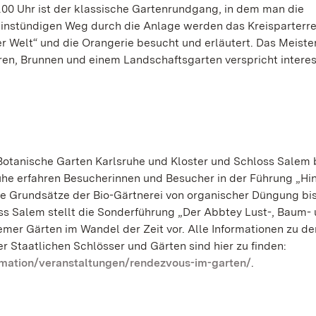
00 Uhr ist der klassische Gartenrundgang, in dem man die
instündigen Weg durch die Anlage werden das Kreisparterre
 Welt“ und die Orangerie besucht und erläutert. Das Meist
ren, Brunnen und einem Landschaftsgarten verspricht intere
otanische Garten Karlsruhe und Kloster und Schloss Salem 
uhe erfahren Besucherinnen und Besucher in der Führung „Hi
te Grundsätze der Bio-Gärtnerei von organischer Düngung bi
ss Salem stellt die Sonderführung „Der Abbtey Lust-, Baum-
emer Gärten im Wandel der Zeit vor. Alle Informationen zu de
Staatlichen Schlösser und Gärten sind hier zu finden:
mation/veranstaltungen/rendezvous-im-garten/
.