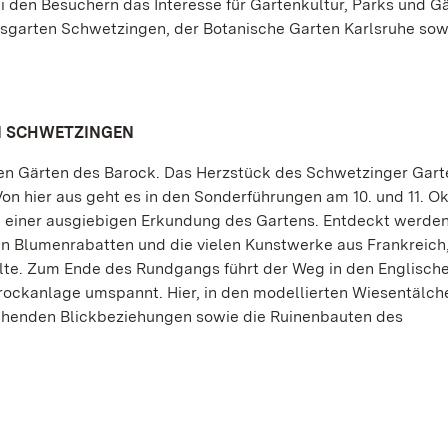
ei den Besuchern das Interesse für Gartenkultur, Parks und Gä
sgarten Schwetzingen, der Botanische Garten Karlsruhe sow
N SCHWETZINGEN
n Gärten des Barock. Das Herzstück des Schwetzinger Gart
 Von hier aus geht es in den Sonderführungen am 10. und 11. O
, einer ausgiebigen Erkundung des Gartens. Entdeckt werde
en Blumenrabatten und die vielen Kunstwerke aus Frankreich,
holte. Zum Ende des Rundgangs führt der Weg in den Englisch
ockanlage umspannt. Hier, in den modellierten Wiesentälche
chenden Blickbeziehungen sowie die Ruinenbauten des