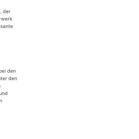
, der
erwerk
ssante
bei den
nter den
s
 und
n