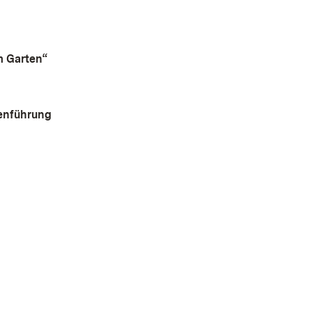
m Garten“
enführung