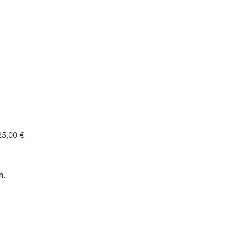
25,00 €
h.