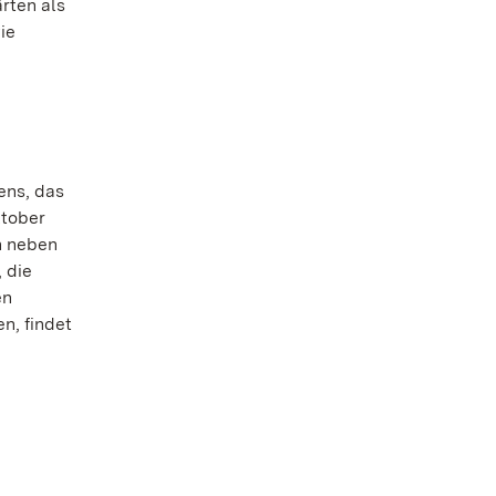
rten als
ie
ens, das
ktober
n neben
 die
en
n, findet