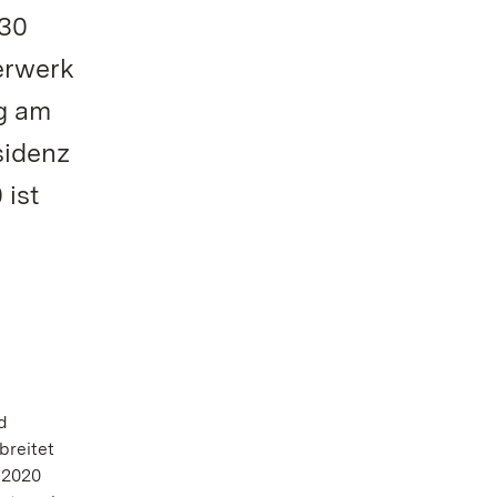
.30
erwerk
g am
sidenz
 ist
d
breitet
s 2020